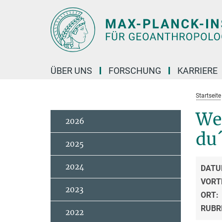
Hauptinhalt
ÜBER UNS
FORSCHUNG
KARRIERE
Startseite
Wei
2026
du
2025
2024
DATU
VORT
2023
ORT:
RUBR
2022