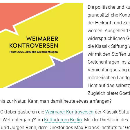
Die politische und k
grundsätzliche Kont
der Herkunft und Zu
werden. Ausgehend v
widersprüchlichen G
die Klassik Stiftun
wir mit den Stoffen
Gretchenfragen ins 
Vernichtungsdrang de
mörderischen Landgew
Licht auf das selbstz
Zugleich bietet Goe
nis zur Natur. Kann man damit heute etwas anfangen?
Oktober gastieren die
Weimarer Kontroversen
der Klassik Stif
m Weltuntergang?“ im
Kulturforum Berlin
. Mit der Direktorin des
 und Jürgen Renn, dem Direktor des Max-Planck-Instituts für Ge