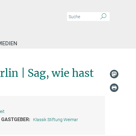
MEDIEN
Weimarer Kontroversen in Berlin | Sag, wie hast du´s mit dem Weltuntergang?
in | Sag, wie hast
eit
GASTGEBER:
Klassik Stiftung Weimar