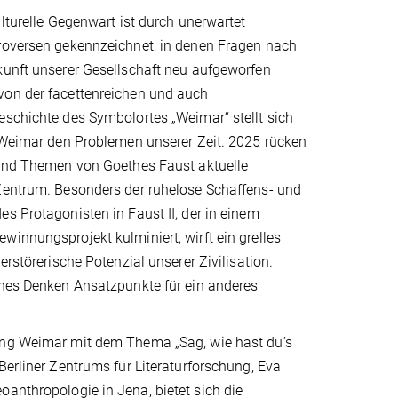
ulturelle Gegenwart ist durch unerwartet
roversen gekennzeichnet, in denen Fragen nach
kunft unserer Gesellschaft neu aufgeworfen
on der facettenreichen und auch
eschichte des Symbolortes „Weimar“ stellt sich
g Weimar den Problemen unserer Zeit. 2025 rücken
 und Themen von Goethes Faust aktuelle
Zentrum. Besonders der ruhelose Schaffens- und
s Protagonisten in Faust II, der in einem
innungsprojekt kulminiert, wirft ein grelles
erstörerische Potenzial unserer Zivilisation.
thes Denken Ansatzpunkte für ein anderes
tung Weimar mit dem Thema „Sag, wie hast du’s
 Berliner Zentrums für Literaturforschung, Eva
oanthropologie in Jena, bietet sich die