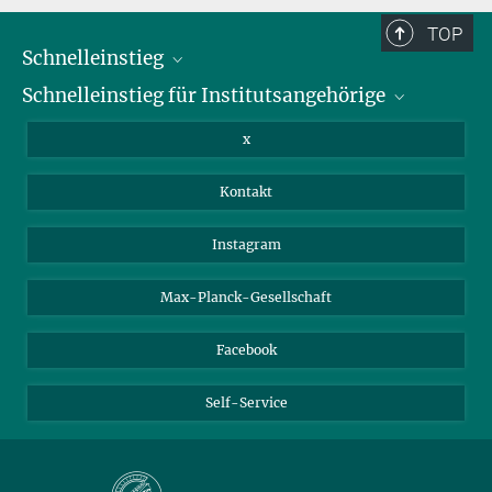
TOP
Schnelleinstieg
Schnelleinstieg für Institutsangehörige
Bibliothek
Stellenangebote
Intranet
x
Webmail
Kontakt
Nextcloud
Travel Magic
Instagram
Max-Planck-Gesellschaft
Facebook
Self-Service