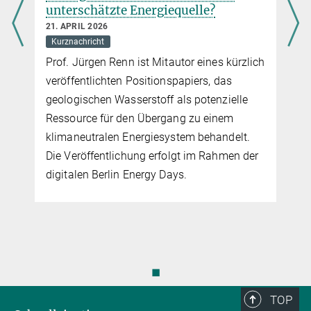
Tokio und CMIP-Workshop in Kyoto
rennoffice@...
13. APRIL 2026
Kurznachricht
h
Die Generalversammlung des Tipping
Points Modelling Intercomparison Project
(TIPMIP) fand an der Universität Tokio statt
und wurde vom TIPMIP-Team sowie lokalen
Forschungspartnern organisiert.
◼
TOP