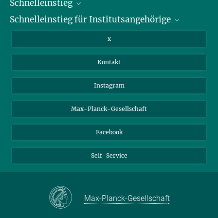
Schnelleinstieg
Schnelleinstieg für Institutsangehörige
Bibliothek
Stellenangebote
Intranet
x
Webmail
Kontakt
Nextcloud
Travel Magic
Instagram
Max-Planck-Gesellschaft
Facebook
Self-Service
Max-Planck-Gesellschaft