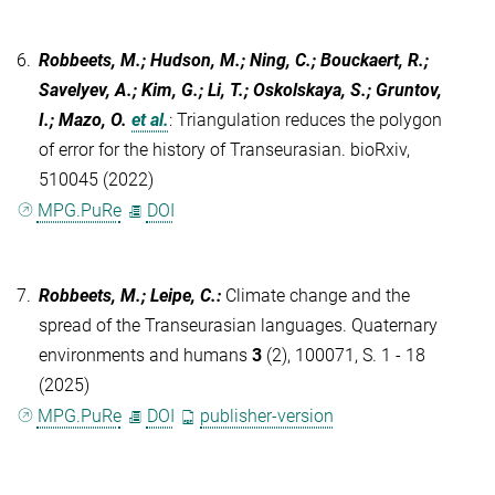
6.
Robbeets, M.; Hudson, M.; Ning, C.; Bouckaert, R.;
Savelyev, A.; Kim, G.; Li, T.; Oskolskaya, S.; Gruntov,
I.; Mazo, O.
et al.
:
Triangulation reduces the polygon
of error for the history of Transeurasian. bioRxiv,
510045 (2022)
MPG.PuRe
DOI
7.
Robbeets, M.; Leipe, C.
:
Climate change and the
spread of the Transeurasian languages. Quaternary
environments and humans
3
(2), 100071, S. 1 - 18
(2025)
MPG.PuRe
DOI
publisher-version