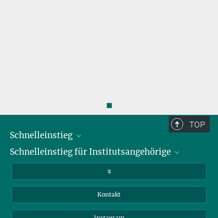
◼
TOP
Schnelleinstieg
Schnelleinstieg für Institutsangehörige
Bibliothek
Stellenangebote
Intranet
x
Webmail
Kontakt
Nextcloud
Travel Magic
Instagram