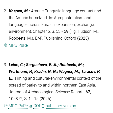
2.
Knapen, M.
:
Amuric-Tungusic language contact and
the Amuric homeland. In: Agropastoralism and
languages across Eurasia: expansion, exchange,
environment, Chapter 6, S. 53 - 69 (Hg. Hudson, M.;
Robbeets, M.). BAR Publishing, Oxford (2023)
MPG.PuRe
3.
Leipe, C.; Sergusheva, E. A.; Robbeets, M.;
Wertmann, P.; Kradin, N. N.; Wagner, M.; Tarasov, P.
E.
:
Timing and cultural-environmental context of the
spread of barley to and within northern East Asia.
Journal of Archaeological Science: Reports
67
,
105372, S. 1 - 15 (2025)
MPG.PuRe
DOI
publisher-version