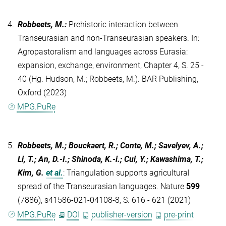
4.
Robbeets, M.
:
Prehistoric interaction between
Transeurasian and non-Transeurasian speakers. In:
Agropastoralism and languages across Eurasia:
expansion, exchange, environment, Chapter 4, S. 25 -
40 (Hg. Hudson, M.; Robbeets, M.). BAR Publishing,
Oxford (2023)
MPG.PuRe
5.
Robbeets, M.; Bouckaert, R.; Conte, M.; Savelyev, A.;
Li, T.; An, D.-I.; Shinoda, K.-i.; Cui, Y.; Kawashima, T.;
Kim, G.
et al.
:
Triangulation supports agricultural
spread of the Transeurasian languages. Nature
599
(7886), s41586-021-04108-8, S. 616 - 621 (2021)
MPG.PuRe
DOI
publisher-version
pre-print