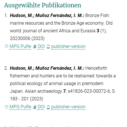
Ausgewählte Publikationen
1.
Hudson, M.; Muñoz Fernández, I. M.
:
Bronze Fish:
marine resources and the Bronze Age economy. Old
world: journal of ancient Africa and Eurasia
3
(1),
20230006 (2023)
MPG.PuRe
DOI
publisher-version
2.
Hudson, M.; Muñoz Fernández, I. M.
:
Henceforth
fishermen and hunters are to be restrained: towards a
political ecology of animal usage in premodern
Japan. Asian archaeology
7
, s41826-023-00072-6, S.
183 - 201 (2023)
MPG.PuRe
DOI
publisher-version