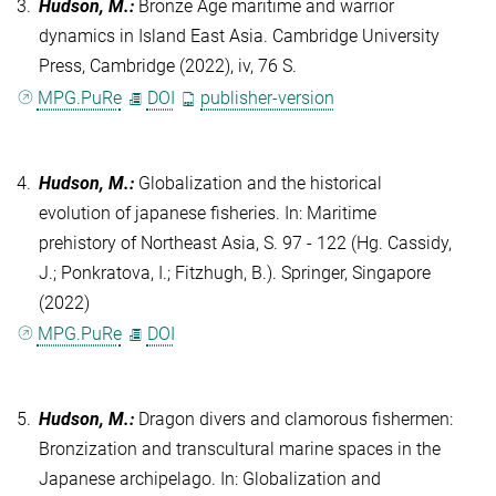
3.
Hudson, M.
:
Bronze Age maritime and warrior
dynamics in Island East Asia. Cambridge University
Press, Cambridge (2022), iv, 76 S.
MPG.PuRe
DOI
publisher-version
4.
Hudson, M.
:
Globalization and the historical
evolution of japanese fisheries. In: Maritime
prehistory of Northeast Asia, S. 97 - 122 (Hg. Cassidy,
J.; Ponkratova, I.; Fitzhugh, B.). Springer, Singapore
(2022)
MPG.PuRe
DOI
5.
Hudson, M.
:
Dragon divers and clamorous fishermen:
Bronzization and transcultural marine spaces in the
Japanese archipelago. In: Globalization and