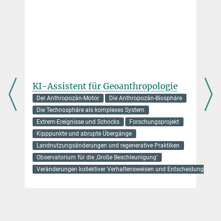
Martijn Knapen
Affiliierter Wissenschaftler
knapen@...
Dr. Hui Wang
Wissenschaftliche Mitarbeiterin
hwang@...
KI-Assistent für Geoanthropologie
Claudia Zancan
Der Anthropozän-Motor
Die Anthropozän-Biosphäre
Die Technosphäre als komplexes System
zancan@...
Extrem-Ereignisse und Schocks
Forschungsprojekt
claudia.zancan@...
Kipppunkte und abrupte Übergänge
Landnutzungsänderungen und regenerative Praktiken
Observatorium für die ‚Große Beschleunigung‘
Veränderungen kollektiver Verhaltensweisen und Entscheidungen