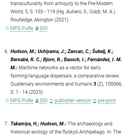
transculturality from antiquity to the Pre-Modern
World, 5, S. 103 - 119 (Hg. Autiero, S.; Cobb, M. A.).
Routledge, Abington (2021)
MPG.PuRe
DOI
6.
Hudson, M.; Uchiyama, J.; Zancan, C.; Šukelj, K.;
Bernabé, R. C.; Bjorn, R.; Bausch, I.; Fernández, I. M.
M.
:
Maritime networks as a vector for early
farming/language dispersals: a comparative review.
Quaternary environments and humans
3
(2), 100066,
S. 1 - 14 (2025)
MPG.PuRe
DOI
publisher-version
pre-print
7.
Takamiya, H.; Hudson, M.
:
The archaeology and
historical ecology of the Ryūkyū Archipelago. In: The