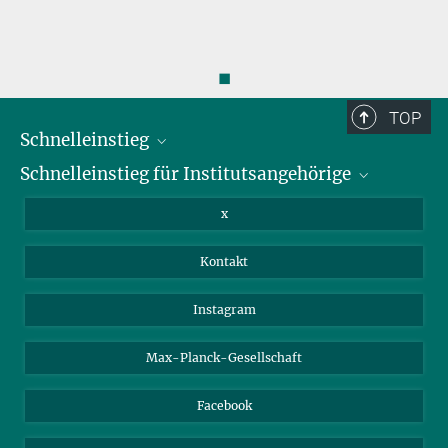
◼
TOP
Schnelleinstieg
Schnelleinstieg für Institutsangehörige
Bibliothek
Stellenangebote
Intranet
x
Webmail
Kontakt
Nextcloud
Travel Magic
Instagram
Max-Planck-Gesellschaft
Facebook