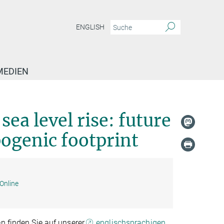
ENGLISH
MEDIEN
Guest Lecture: Antarctica and sea level rise: future predictability and the anthro
sea level rise: future
pogenic footprint
Online
n finden Sie auf unserer
englischsprachigen