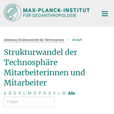
Hauptinhalt
Abteilung Strukturwandel der Technosphäre
dt-staff
Strukturwandel der
Technosphäre
Mitarbeiterinnen und
Mitarbeiter
A
B
G
K
L
M
O
P
R
S
V
v
W
Alle