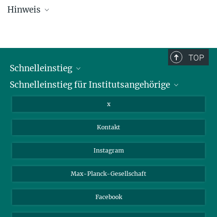
Hinweis
Die Übersichtsliste wird in regelmäßigen Abständen aktualisiert und
kann deswegen unvollständig sein.
TOP
Schnelleinstieg
Schnelleinstieg für Institutsangehörige
Bibliothek
Stellenangebote
Intranet
x
Webmail
Kontakt
Nextcloud
Travel Magic
Instagram
Max-Planck-Gesellschaft
Facebook