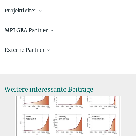
Projektleiter
Dr. Wolfgang Göderle
MPI GEA Partner
Affiliierter Wissenschaftler
goederle@...
Dr. Malte Vogl
Externe Partner
Wissenschaftlicher Mitarbeiter
vogl@...
Arbeitsgruppe „Deep Learning for Geoanthropology and large-scale
Data Extraction for Humanities” mit Roman Kern, TU Graz,
Kooperation mit Kurt Scharr, Uni Innsbruck, 10+ weitere
© Hans Sell
Kooperationspartner international
Weitere interessante Beiträge
Prof. Dr. Patrick Roberts
Direktor
+49 3641 686-730
roberts@...
Dr. W. Christopher Carleton