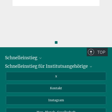
◼
TOP
Schnelleinstieg
Schnelleinstieg für Institutsangehörige
Bibliothek
Stellenangebote
Intranet
x
Webmail
Kontakt
Nextcloud
Travel Magic
Instagram