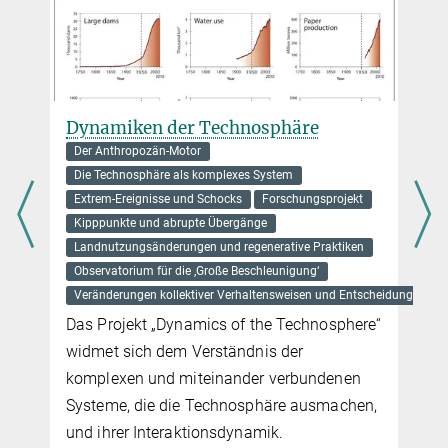
Senior Scientist
carleton@...
Freg J. Stokes
Wissenschaftlicher Mitarbeiter
Dynamiken der Technosphäre
stokes@...
Der Anthropozän-Motor
Die Technosphäre als komplexes System
Extrem-Ereignisse und Schocks
Forschungsprojekt
Kipppunkte und abrupte Übergänge
Landnutzungsänderungen und regenerative Praktiken
Observatorium für die ‚Große Beschleunigung‘
Veränderungen kollektiver Verhaltensweisen und Entscheidungen
Das Projekt „Dynamics of the Technosphere“
widmet sich dem Verständnis der
komplexen und miteinander verbundenen
Systeme, die die Technosphäre ausmachen,
und ihrer Interaktionsdynamik.