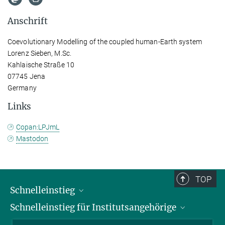
Anschrift
Coevolutionary Modelling of the coupled human-Earth system
Lorenz Sieben, M.Sc.
Kahlaische Straße 10
07745 Jena
Germany
Links
Copan:LPJmL
Mastodon
TOP
Schnelleinstieg
Schnelleinstieg für Institutsangehörige
Bibliothek
Stellenangebote
Intranet