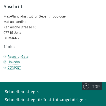
Anschrift
Max-Planck-Institut für Geoanthropologie
Matías Landino
Kahlaische Strasse 10
07745 Jena
GERMANY
Links
ResearchGate
LinkedIn
CONICET
TOP
Schnelleinstieg
Schnelleinstieg für Institutsangehörige
Bibliothek