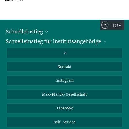
TOP
Schnelleinstieg
Schnelleinstieg für Institutsangehörige
Bibliothek
Stellenangebote
Intranet
x
Webmail
Kontakt
Nextcloud
Travel Magic
Instagram
Max-Planck-Gesellschaft
Facebook
Self-Service