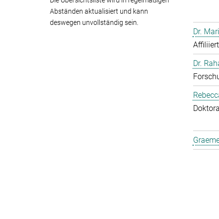
Die Übersichtsliste wird in regelmäßigen
Abständen aktualisiert und kann
deswegen unvollständig sein.
Dr. Mar
Affiliie
Dr. Ra
Forschu
Rebecca
Doktor
Graeme