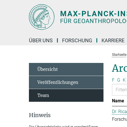
Hauptinhalt
ÜBER UNS
FORSCHUNG
KARRIERE
Startseite
Arc
Übersicht
F
G
K
Veröffentlichungen
Team
Name
Dr. Ric
Hinweis
Forschu