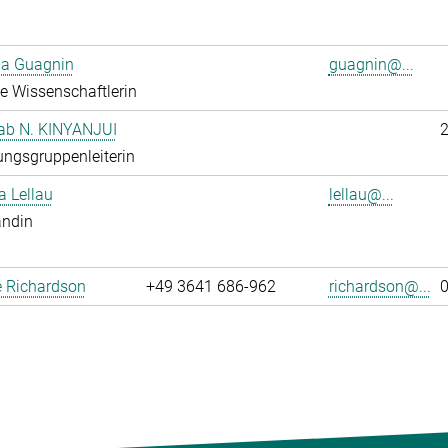
ia Guagnin
guagnin@...
rte Wissenschaftlerin
hab N. KINYANJUI
ngsgruppenleiterin
 Lellau
lellau@...
andin
 Richardson
+49 3641 686-962
richardson@...