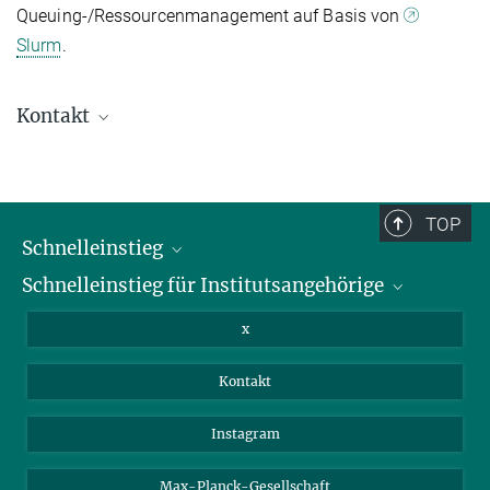
Queuing-/Ressourcenmanagement auf Basis von
Slurm
.
Kontakt
Christoph Rzymski
+49 3641 686870
rzymski@...
TOP
Schnelleinstieg
Schnelleinstieg für Institutsangehörige
Bibliothek
Stellenangebote
Intranet
x
Webmail
Kontakt
Nextcloud
Travel Magic
Instagram
Max-Planck-Gesellschaft