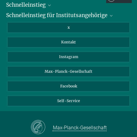
Schnelleinstieg
Schnelleinstieg für Institutsangehörige
Bibliothek
Stellenangebote
Intranet
x
Webmail
Kontakt
Nextcloud
Travel Magic
Instagram
Max-Planck-Gesellschaft
Facebook
Self-Service
Max-Planck-Gesellschaft