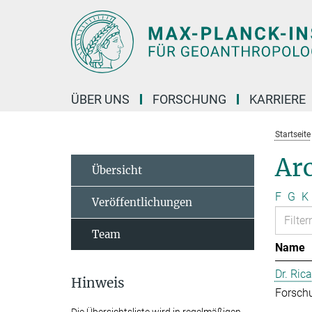
Hauptinhalt
ÜBER UNS
FORSCHUNG
KARRIERE
Startseite
Arc
Übersicht
F
G
K
Veröffentlichungen
Team
Name
Dr. Ric
Hinweis
Forschu