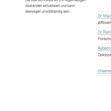
Die Übersichtsliste wird in regelmäßigen
Abständen aktualisiert und kann
deswegen unvollständig sein.
Dr. Mar
Affiliie
Dr. Ra
Forschu
Rebecca
Doktor
Graeme