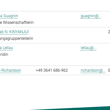
ia Guagnin
guagnin@...
rte Wissenschaftlerin
hab N. KINYANJUI
ngsgruppenleiterin
 Lellau
lellau@...
andin
 Richardson
+49 3641 686-962
richardson@...