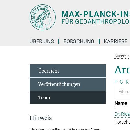
Hauptinhalt
ÜBER UNS
FORSCHUNG
KARRIERE
Startseite
Arc
Übersicht
F
G
K
Veröffentlichungen
Team
Name
Dr. Ric
Hinweis
Forschu