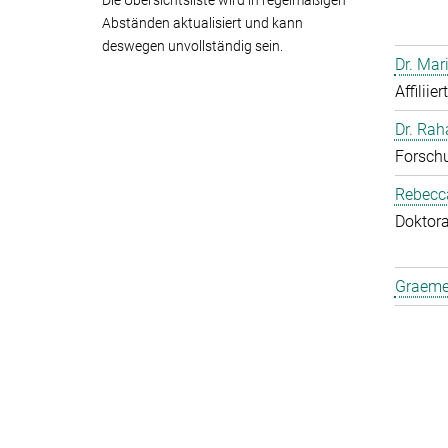
Die Übersichtsliste wird in regelmäßigen
Abständen aktualisiert und kann
deswegen unvollständig sein.
Dr. Mar
Affiliie
Dr. Ra
Forschu
Rebecca
Doktor
Graeme