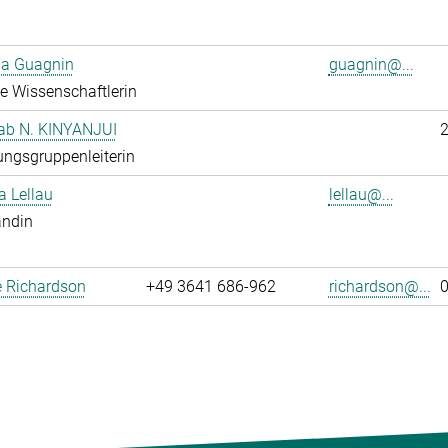
ia Guagnin
guagnin@...
rte Wissenschaftlerin
hab N. KINYANJUI
ngsgruppenleiterin
 Lellau
lellau@...
andin
 Richardson
+49 3641 686-962
richardson@...