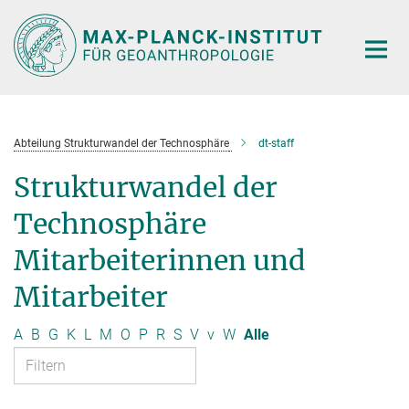
Hauptinhalt
Abteilung Strukturwandel der Technosphäre
dt-staff
Strukturwandel der
Technosphäre
Mitarbeiterinnen und
Mitarbeiter
A
B
G
K
L
M
O
P
R
S
V
v
W
Alle