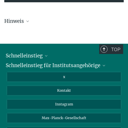
Hinweis
Die Übersichtsliste wird in regelmäßigen Abständen aktualisiert und
kann deswegen unvollständig sein.
TOP
Schnelleinstieg
Schnelleinstieg für Institutsangehörige
Bibliothek
Stellenangebote
Intranet
x
Webmail
Kontakt
Nextcloud
Travel Magic
Instagram
Max-Planck-Gesellschaft