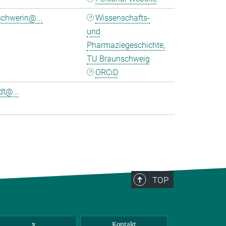
chwerin@...
Wissenschafts-
und
Pharmaziegeschichte,
TU Braunschweig
ORCiD
t@...
TOP
x
Kontakt