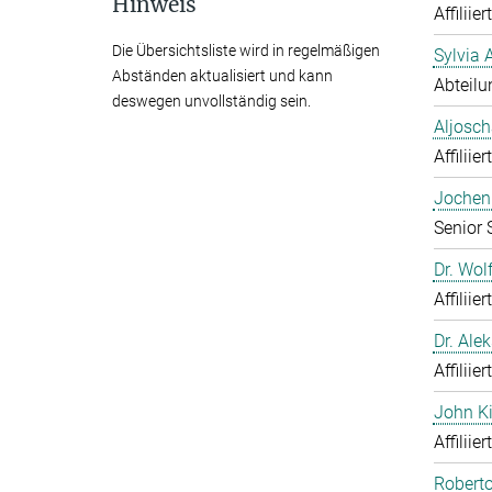
Hinweis
Affiliie
Die Übersichtsliste wird in regelmäßigen
Sylvia 
Abständen aktualisiert und kann
Abteilu
deswegen unvollständig sein.
Aljosch
Affiliie
Jochen 
Senior 
Dr. Wol
Affiliie
Dr. Ale
Affiliie
John K
Affiliie
Roberto