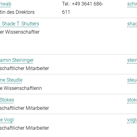
chwab
Tel.: +49 3641 686-
sch
tin des Direktors
611
r. Shade T. Shutters
shad
rter Wissenschaftler
jamin Steininger
stei
chaftlicher Mitarbeiter
ine Steudle
steu
rte Wissenschaftlerin
 Stokes
stok
chaftlicher Mitarbeiter
te Vogl
vogl
chaftlicher Mitarbeiter