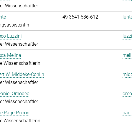
rter Wissenschaftler
nte
+49 3641 686-612
lunt
ngsassistentin
co Luzzini
luzz
rter Wissenschaftler
sca Melina
meli
rte Wissenschaftlerin
ert W. Middeke-Conlin
midd
rter Wissenschaftler
 Daniel Omodeo
omo
rter Wissenschaftler
ie Pagé-Perron
page
rte Wissenschaftlerin