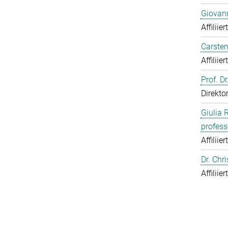
Giovann
Affiliie
Carsten
Affiliie
Prof. D
Direkto
Giulia 
profess
Affiliie
Dr. Chr
Affiliie