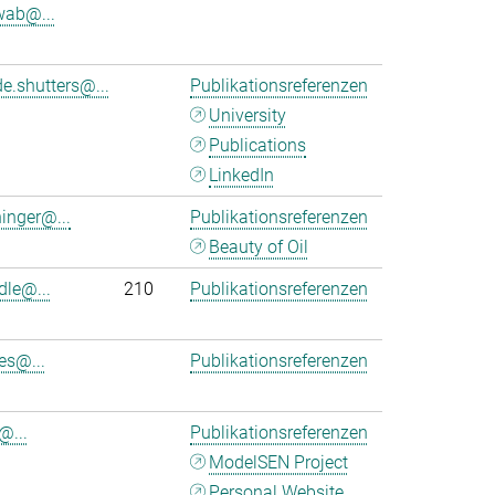
wab@...
e.shutters@...
Publikationsreferenzen
University
Publications
LinkedIn
ninger@...
Publikationsreferenzen
Beauty of Oil
dle@...
210
Publikationsreferenzen
es@...
Publikationsreferenzen
@...
Publikationsreferenzen
ModelSEN Project
Personal Website