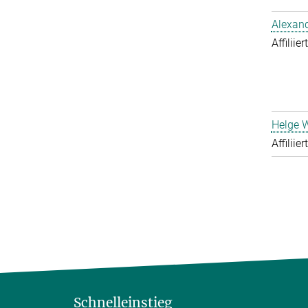
Alexand
Affiliie
Helge 
Affiliie
Schnelleinstieg