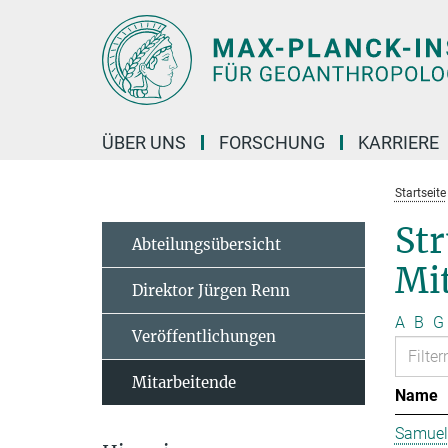
Hauptinhalt
ÜBER UNS
FORSCHUNG
KARRIERE
Startseite
St
Abteilungsübersicht
Mit
Direktor Jürgen Renn
A
B
G
Veröffentlichungen
Mitarbeitende
Name
Samuel