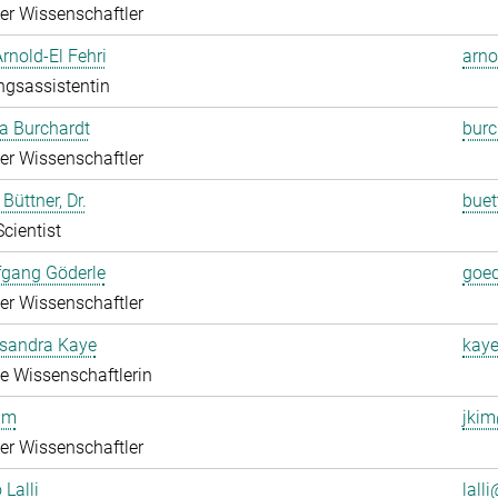
rter Wissenschaftler
Arnold-El Fehri
arno
ngsassistentin
a Burchardt
burc
rter Wissenschaftler
Büttner, Dr.
buet
Scientist
fgang Göderle
goed
rter Wissenschaftler
ksandra Kaye
kaye
rte Wissenschaftlerin
im
jkim
rter Wissenschaftler
 Lalli
lalli