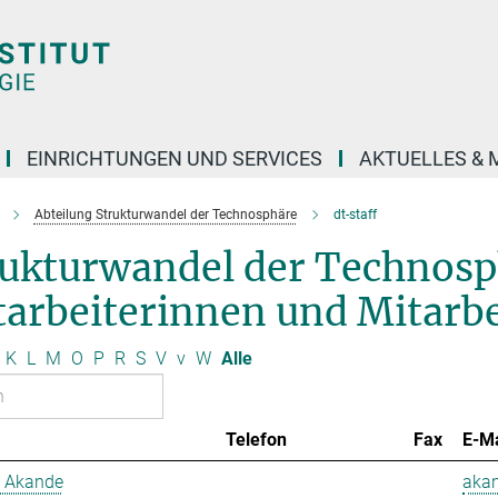
EINRICHTUNGEN UND SERVICES
AKTUELLES & 
Abteilung Strukturwandel der Technosphäre
dt-staff
rukturwandel der Technos
arbeiterinnen und Mitarbe
K
L
M
O
P
R
S
V
v
W
Alle
Telefon
Fax
E-Ma
 Akande
aka