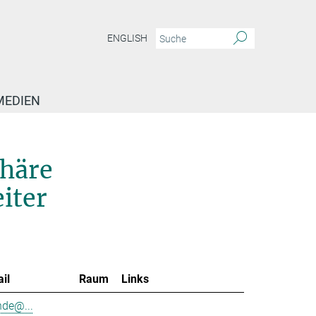
ENGLISH
MEDIEN
phäre
iter
il
Raum
Links
nde@...