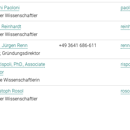
i Paoloni
paol
rter Wissenschaftler
 Reinhardt
rein
rter Wissenschaftler
r. Jürgen Renn
+49 3641 686-611
renn
r, Gründungsdirektor
Rispoli, PhD., Associate
risp
or
rte Wissenschaftlerin
istoph Rosol
roso
rter Wissenschaftler