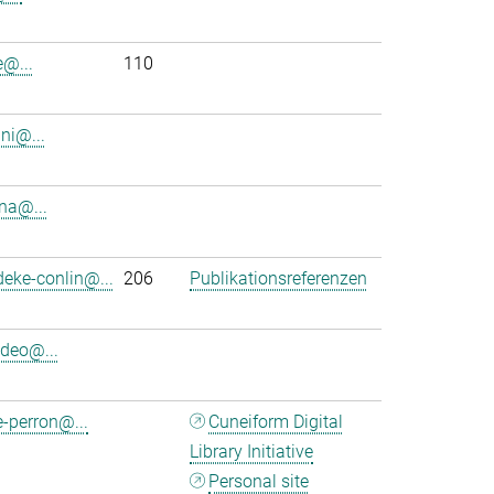
e@...
110
ini@...
na@...
eke-conlin@...
206
Publikationsreferenzen
deo@...
-perron@...
Cuneiform Digital
Library Initiative
Personal site