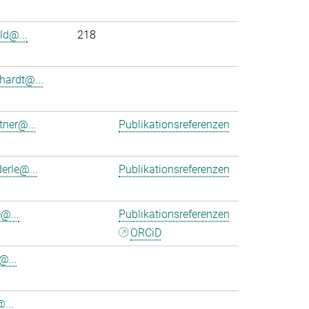
ld@...
218
hardt@...
tner@...
Publikationsreferenzen
erle@...
Publikationsreferenzen
@...
Publikationsreferenzen
ORCiD
@...
@...