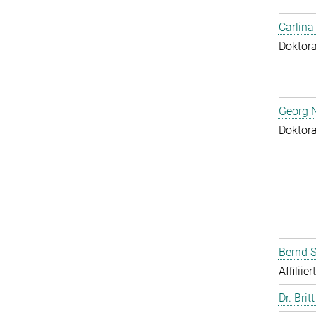
Carlina
Doktor
Georg N
Doktor
Bernd S
Affiliie
Dr. Brit