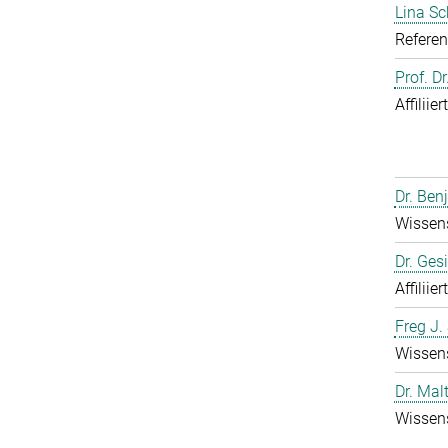
Lina S
Referen
Prof. D
Affiliie
Dr. Ben
Wissens
Dr. Ges
Affiliie
Freg J.
Wissens
Dr. Mal
Wissens