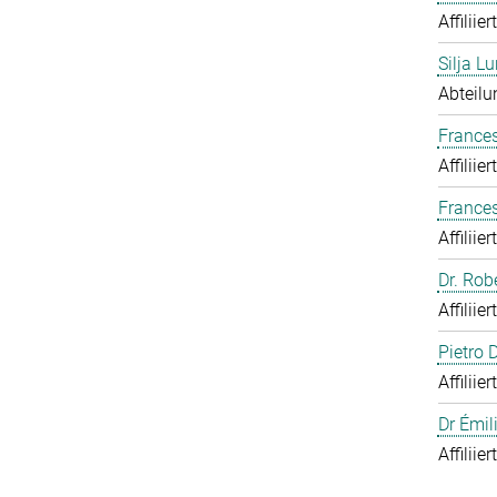
Affiliie
Silja Lu
Abteilu
Frances
Affiliie
France
Affiliie
Dr. Rob
Affiliie
Pietro
Affiliie
Dr Émil
Affiliie