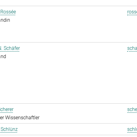
 Rossée
ross
andin
. Schäfer
scha
and
cherer
sche
rter Wissenschaftler
t Schlünz
schl