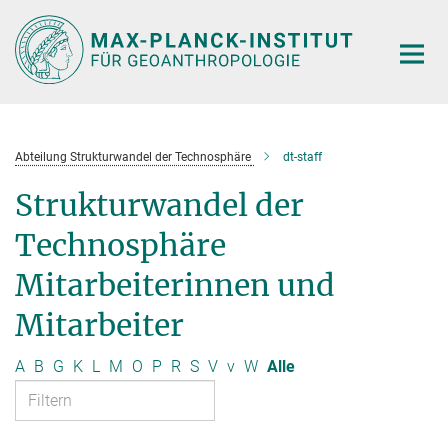
Hauptinhalt
Abteilung Strukturwandel der Technosphäre
dt-staff
Strukturwandel der
Technosphäre
Mitarbeiterinnen und
Mitarbeiter
A
B
G
K
L
M
O
P
R
S
V
v
W
Alle