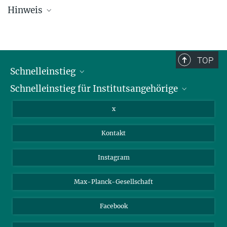
Hinweis
Die Übersichtsliste wird in regelmäßigen Abständen aktualisiert und
kann deswegen unvollständig sein.
TOP
Schnelleinstieg
Schnelleinstieg für Institutsangehörige
Bibliothek
Stellenangebote
Intranet
x
Webmail
Kontakt
Nextcloud
Travel Magic
Instagram
Max-Planck-Gesellschaft
Facebook