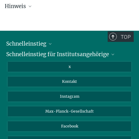
Hinweis
Die Übersichtsliste wird in regelmäßigen Abständen aktualisiert und
kann deswegen unvollständig sein.
TOP
Schnelleinstieg
Schnelleinstieg für Institutsangehörige
Bibliothek
Stellenangebote
Intranet
x
Webmail
Kontakt
Nextcloud
Travel Magic
Instagram
Max-Planck-Gesellschaft
Facebook