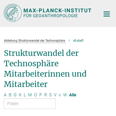
Hauptinhalt
Abteilung Strukturwandel der Technosphäre
dt-staff
Strukturwandel der
Technosphäre
Mitarbeiterinnen und
Mitarbeiter
A
B
G
K
L
M
O
P
R
S
V
v
W
Alle