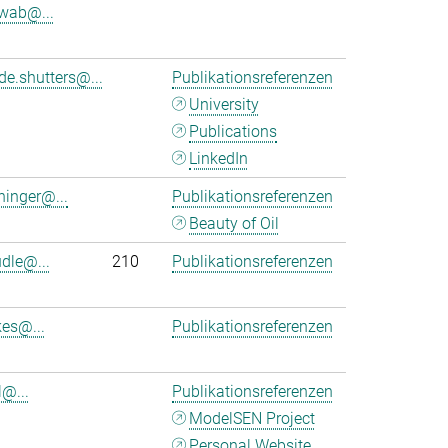
wab@...
de.shutters@...
Publikationsreferenzen
University
Publications
LinkedIn
ninger@...
Publikationsreferenzen
Beauty of Oil
udle@...
210
Publikationsreferenzen
kes@...
Publikationsreferenzen
l@...
Publikationsreferenzen
ModelSEN Project
Personal Website