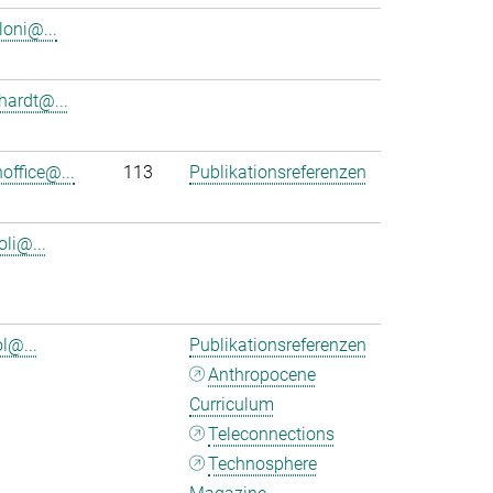
loni@...
nhardt@...
office@...
113
Publikationsreferenzen
oli@...
l@...
Publikationsreferenzen
Anthropocene
Curriculum
Teleconnections
Technosphere