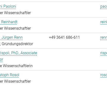
i Paoloni
pao
rter Wissenschaftler
 Reinhardt
rei
rter Wissenschaftler
r. Jürgen Renn
+49 3641 686-611
renn
r, Gründungsdirektor
Rispoli, PhD., Associate
risp
or
rte Wissenschaftlerin
istoph Rosol
roso
rter Wissenschaftler