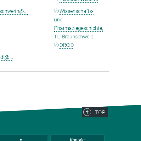
schwerin@...
Wissenschafts-
und
Pharmaziegeschichte,
TU Braunschweig
ORCiD
dt@...
TOP
x
Kontakt