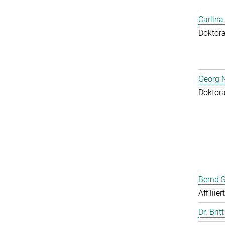
Carlina
Doktor
Georg N
Doktor
Bernd S
Affiliie
Dr. Brit