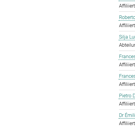
Affiliie
Roberto
Affiliie
Silja Lu
Abteilu
Frances
Affiliie
France
Affiliie
Pietro
Affiliie
Dr Émil
Affiliie