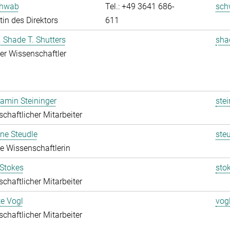
chwab
Tel.: +49 3641 686-
sch
tin des Direktors
611
r. Shade T. Shutters
sha
rter Wissenschaftler
jamin Steininger
stei
chaftlicher Mitarbeiter
ine Steudle
ste
rte Wissenschaftlerin
 Stokes
sto
chaftlicher Mitarbeiter
te Vogl
vog
chaftlicher Mitarbeiter