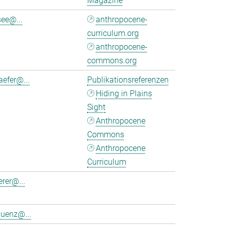
Magazine
see@...
anthropocene-
curriculum.org
anthropocene-
commons.org
aefer@...
Publikationsreferenzen
Hiding in Plains
Sight
Anthropocene
Commons
Anthropocene
Curriculum
erer@...
luenz@...