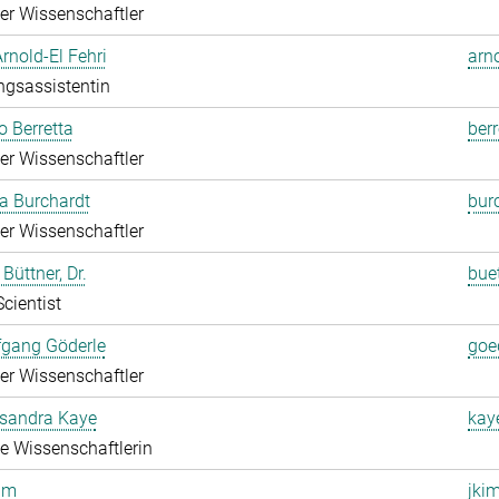
rter Wissenschaftler
Arnold-El Fehri
arn
ngsassistentin
o Berretta
berr
rter Wissenschaftler
a Burchardt
bur
rter Wissenschaftler
Büttner, Dr.
bue
Scientist
fgang Göderle
goe
rter Wissenschaftler
ksandra Kaye
kay
rte Wissenschaftlerin
im
jki