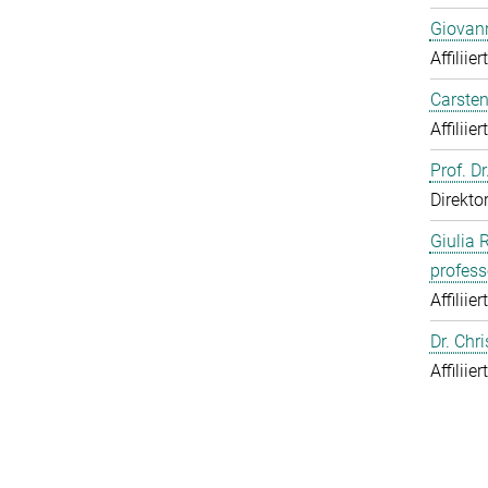
Giovann
Affiliie
Carsten
Affiliie
Prof. D
Direkto
Giulia 
profess
Affiliie
Dr. Chr
Affiliie