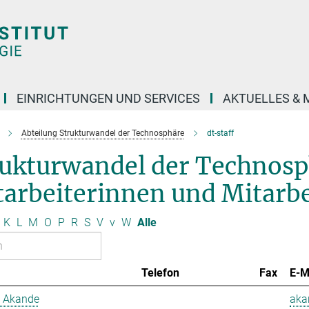
EINRICHTUNGEN UND SERVICES
AKTUELLES & 
Abteilung Strukturwandel der Technosphäre
dt-staff
rukturwandel der Technos
arbeiterinnen und Mitarbe
K
L
M
O
P
R
S
V
v
W
Alle
Telefon
Fax
E-M
 Akande
aka