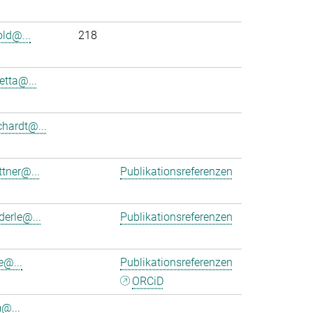
old@...
218
etta@...
chardt@...
ttner@...
Publikationsreferenzen
derle@...
Publikationsreferenzen
e@...
Publikationsreferenzen
ORCiD
m@...