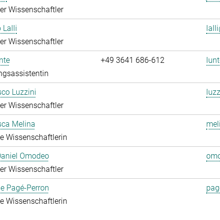
rter Wissenschaftler
 Lalli
lall
rter Wissenschaftler
nte
+49 3641 686-612
lunt
ngsassistentin
co Luzzini
luzz
rter Wissenschaftler
sca Melina
mel
rte Wissenschaftlerin
 Daniel Omodeo
omo
rter Wissenschaftler
ie Pagé-Perron
pag
rte Wissenschaftlerin