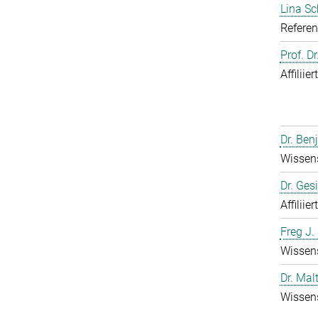
Lina S
Referen
Prof. D
Affiliie
Dr. Ben
Wissens
Dr. Ges
Affiliie
Freg J.
Wissens
Dr. Mal
Wissens