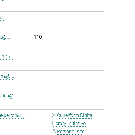
i@...
e@...
110
ini@...
ina@...
deo@...
e-perron@...
Cuneiform Digital
Library Initiative
Personal site