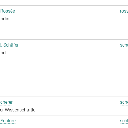
 Rossée
ros
andin
. Schäfer
sch
and
cherer
sch
rter Wissenschaftler
t Schlünz
sch