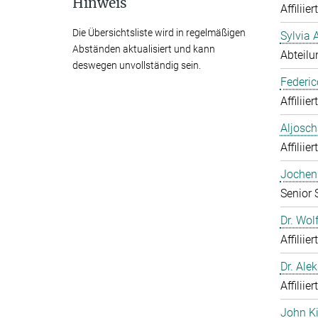
Hinweis
Affiliie
Die Übersichtsliste wird in regelmäßigen
Sylvia 
Abständen aktualisiert und kann
Abteilu
deswegen unvollständig sein.
Federic
Affiliie
Aljosch
Affiliie
Jochen 
Senior 
Dr. Wol
Affiliie
Dr. Ale
Affiliie
John K