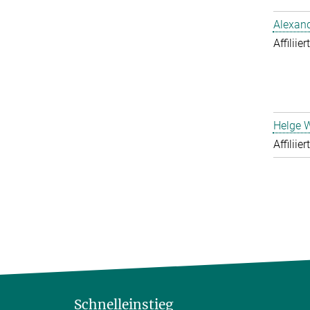
Alexand
Affiliie
Helge 
Affiliie
Schnelleinstieg