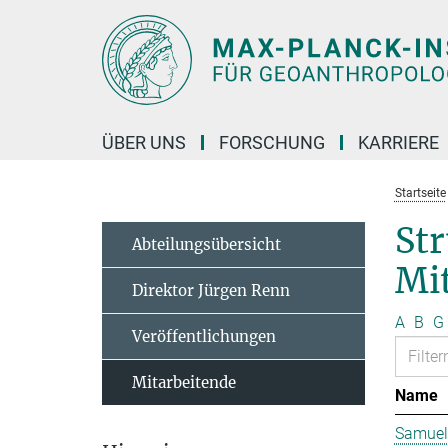
Hauptinhalt
ÜBER UNS
FORSCHUNG
KARRIERE
Startseite
St
Abteilungsübersicht
Mit
Direktor Jürgen Renn
A
B
G
Veröffentlichungen
Mitarbeitende
Name
Samuel