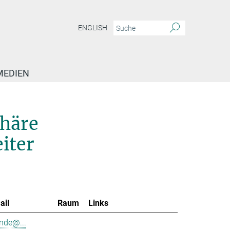
ENGLISH
MEDIEN
phäre
iter
ail
Raum
Links
nde@...