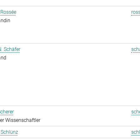
 Rossée
ros
andin
. Schäfer
sch
and
cherer
sch
rter Wissenschaftler
t Schlünz
sch