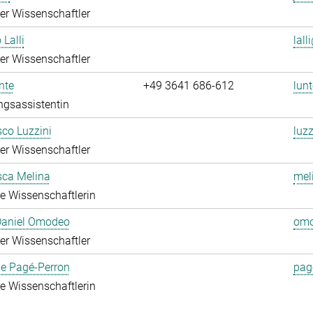
rter Wissenschaftler
 Lalli
lall
rter Wissenschaftler
nte
+49 3641 686-612
lunt
ngsassistentin
co Luzzini
luzz
rter Wissenschaftler
sca Melina
mel
rte Wissenschaftlerin
 Daniel Omodeo
omo
rter Wissenschaftler
ie Pagé-Perron
pag
rte Wissenschaftlerin