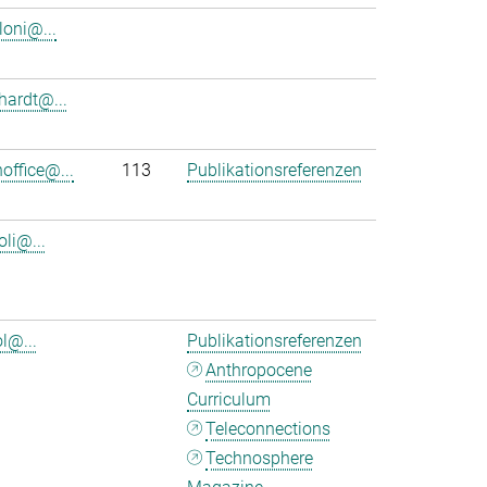
loni@...
nhardt@...
office@...
113
Publikationsreferenzen
oli@...
l@...
Publikationsreferenzen
Anthropocene
Curriculum
Teleconnections
Technosphere