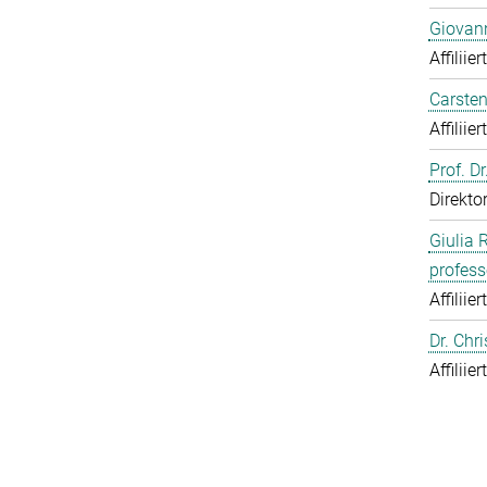
Giovann
Affiliie
Carsten
Affiliie
Prof. D
Direkto
Giulia 
profess
Affiliie
Dr. Chr
Affiliie