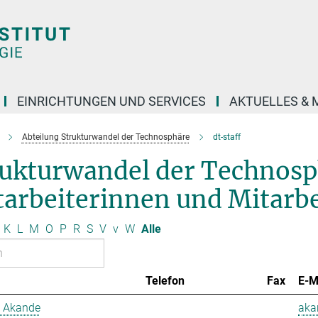
EINRICHTUNGEN UND SERVICES
AKTUELLES & 
Abteilung Strukturwandel der Technosphäre
dt-staff
rukturwandel der Technos
arbeiterinnen und Mitarbe
K
L
M
O
P
R
S
V
v
W
Alle
Telefon
Fax
E-M
 Akande
aka