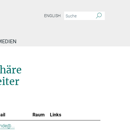
ENGLISH
MEDIEN
phäre
iter
ail
Raum
Links
nde@...