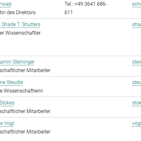
chwab
Tel.: +49 3641 686-
sch
tin des Direktors
611
r. Shade T. Shutters
sha
rter Wissenschaftler
jamin Steininger
stei
chaftlicher Mitarbeiter
ine Steudle
ste
rte Wissenschaftlerin
 Stokes
sto
chaftlicher Mitarbeiter
te Vogl
vog
chaftlicher Mitarbeiter