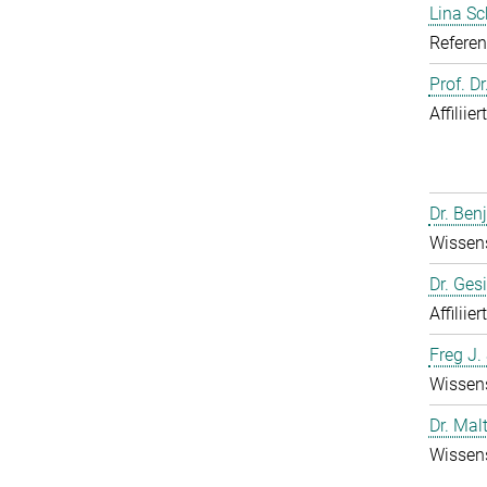
Lina S
Referen
Prof. D
Affiliie
Dr. Ben
Wissens
Dr. Ges
Affiliie
Freg J.
Wissens
Dr. Mal
Wissens