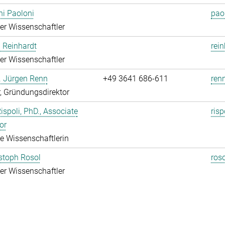
i Paoloni
pao
rter Wissenschaftler
 Reinhardt
rei
rter Wissenschaftler
r. Jürgen Renn
+49 3641 686-611
renn
r, Gründungsdirektor
Rispoli, PhD., Associate
risp
or
rte Wissenschaftlerin
istoph Rosol
roso
rter Wissenschaftler