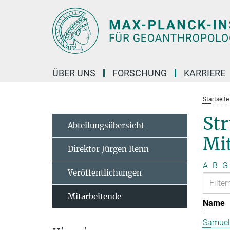
Hauptinhalt
ÜBER UNS
FORSCHUNG
KARRIERE
Startseite
St
Abteilungsübersicht
Mit
Direktor Jürgen Renn
A
B
G
Veröffentlichungen
Mitarbeitende
Name
Samuel