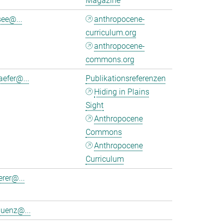
Magazine
see@...
anthropocene-
curriculum.org
anthropocene-
commons.org
aefer@...
Publikationsreferenzen
Hiding in Plains
Sight
Anthropocene
Commons
Anthropocene
Curriculum
erer@...
luenz@...