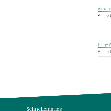
Alexand
Affiliie
Helge 
Affiliie
Schnelleinstieg