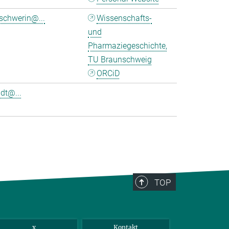
schwerin@...
Wissenschafts-
und
Pharmaziegeschichte,
TU Braunschweig
ORCiD
dt@...
TOP
x
Kontakt