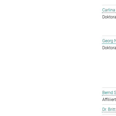
Carlina
Doktor
Georg N
Doktor
Bernd S
Affiliie
Dr. Brit