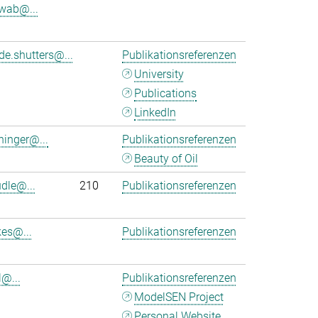
wab@...
de.shutters@...
Publikationsreferenzen
University
Publications
LinkedIn
ninger@...
Publikationsreferenzen
Beauty of Oil
udle@...
210
Publikationsreferenzen
kes@...
Publikationsreferenzen
l@...
Publikationsreferenzen
ModelSEN Project
Personal Website