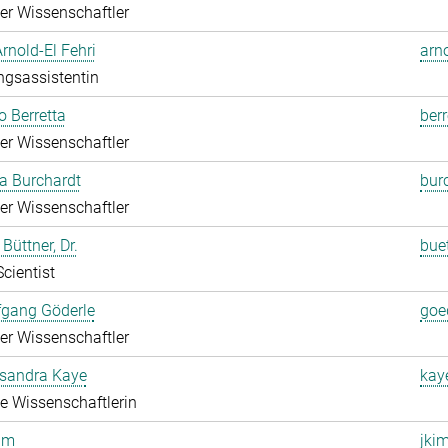
rter Wissenschaftler
Arnold-El Fehri
arn
ngsassistentin
o Berretta
berr
rter Wissenschaftler
a Burchardt
bur
rter Wissenschaftler
Büttner, Dr.
bue
Scientist
fgang Göderle
goe
rter Wissenschaftler
ksandra Kaye
kay
rte Wissenschaftlerin
im
jki