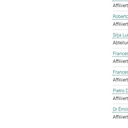
Affiliie
Roberto
Affiliie
Silja Lu
Abteilu
Frances
Affiliie
France
Affiliie
Pietro
Affiliie
Dr Émil
Affiliie