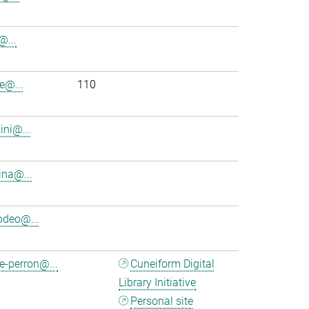
i@...
e@...
110
ini@...
ina@...
deo@...
e-perron@...
Cuneiform Digital
Library Initiative
Personal site