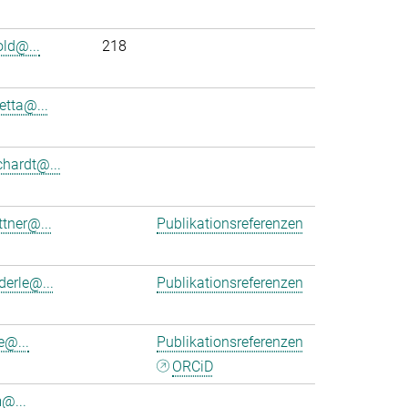
old@...
218
etta@...
chardt@...
ttner@...
Publikationsreferenzen
derle@...
Publikationsreferenzen
e@...
Publikationsreferenzen
ORCiD
m@...