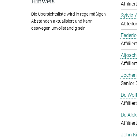
Hinweis
Affiliie
Die Übersichtsliste wird in regelmäßigen
Sylvia 
Abständen aktualisiert und kann
Abteilu
deswegen unvollständig sein.
Federic
Affiliie
Aljosch
Affiliie
Jochen 
Senior 
Dr. Wol
Affiliie
Dr. Ale
Affiliie
John K