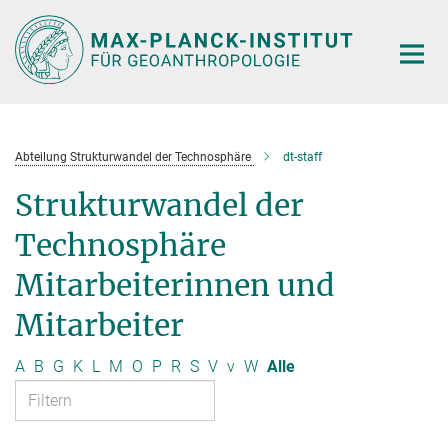
Hauptinhalt
Abteilung Strukturwandel der Technosphäre
dt-staff
Strukturwandel der
Technosphäre
Mitarbeiterinnen und
Mitarbeiter
A
B
G
K
L
M
O
P
R
S
V
v
W
Alle