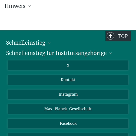
Hinweis
Die Übersichtsliste wird in regelmäßigen Abständen aktualisiert und
kann deswegen unvollständig sein.
TOP
Schnelleinstieg
Schnelleinstieg für Institutsangehörige
Bibliothek
Stellenangebote
Intranet
x
Webmail
Kontakt
Nextcloud
Travel Magic
Instagram
Max-Planck-Gesellschaft
Facebook