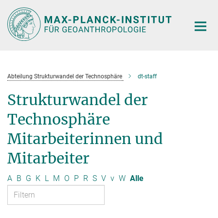
Hauptinhalt
Abteilung Strukturwandel der Technosphäre
dt-staff
Strukturwandel der
Technosphäre
Mitarbeiterinnen und
Mitarbeiter
A
B
G
K
L
M
O
P
R
S
V
v
W
Alle