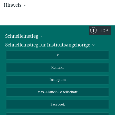
Hinweis
Die Übersichtsliste wird in regelmäßigen Abständen aktualisiert und
kann deswegen unvollständig sein.
TOP
Schnelleinstieg
Schnelleinstieg für Institutsangehörige
Bibliothek
Stellenangebote
Intranet
x
Webmail
Kontakt
Nextcloud
Travel Magic
Instagram
Max-Planck-Gesellschaft
Facebook