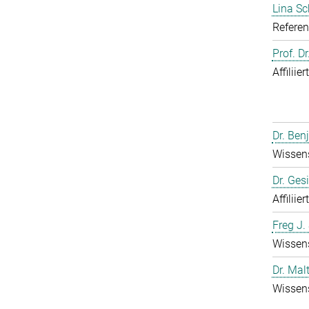
Lina S
Referen
Prof. D
Affiliie
Dr. Ben
Wissens
Dr. Ges
Affiliie
Freg J.
Wissens
Dr. Mal
Wissens