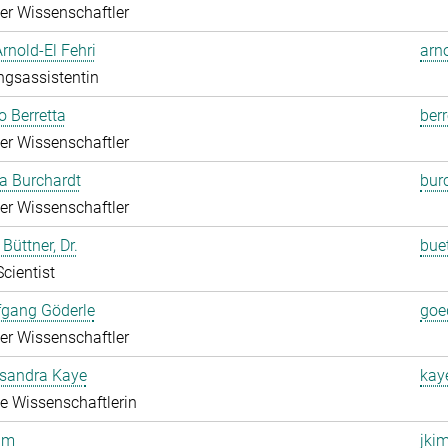
rter Wissenschaftler
Arnold-El Fehri
arn
ngsassistentin
o Berretta
berr
rter Wissenschaftler
a Burchardt
bur
rter Wissenschaftler
Büttner, Dr.
bue
Scientist
fgang Göderle
goe
rter Wissenschaftler
ksandra Kaye
kay
rte Wissenschaftlerin
im
jki