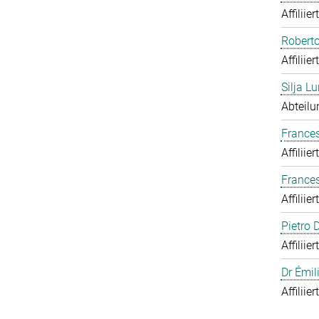
Affiliie
Roberto
Affiliie
Silja Lu
Abteilu
Frances
Affiliie
France
Affiliie
Pietro
Affiliie
Dr Émil
Affiliie