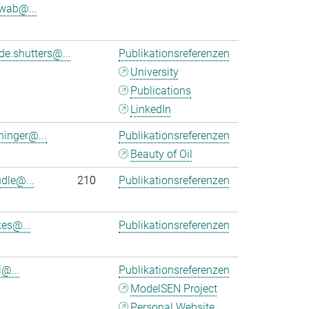
wab@...
de.shutters@...
Publikationsreferenzen
University
Publications
LinkedIn
ninger@...
Publikationsreferenzen
Beauty of Oil
udle@...
210
Publikationsreferenzen
kes@...
Publikationsreferenzen
l@...
Publikationsreferenzen
ModelSEN Project
Personal Website