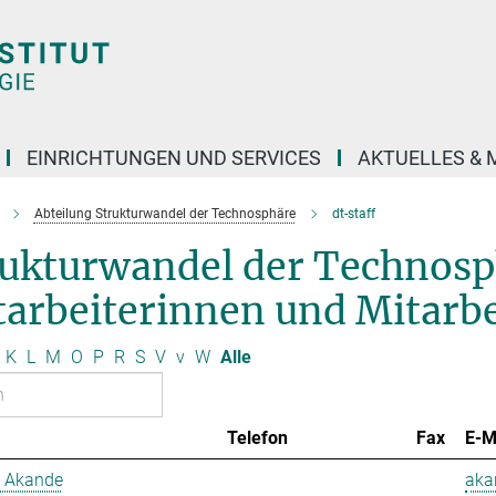
EINRICHTUNGEN UND SERVICES
AKTUELLES & 
Abteilung Strukturwandel der Technosphäre
dt-staff
rukturwandel der Technos
arbeiterinnen und Mitarbe
K
L
M
O
P
R
S
V
v
W
Alle
Telefon
Fax
E-M
 Akande
aka