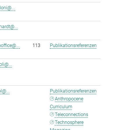
loni@...
nhardt@...
office@...
113
Publikationsreferenzen
oli@...
l@...
Publikationsreferenzen
Anthropocene
Curriculum
Teleconnections
Technosphere