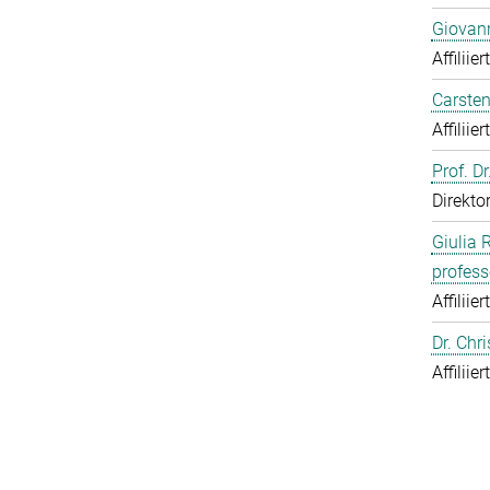
Giovann
Affiliie
Carsten
Affiliie
Prof. D
Direkto
Giulia 
profess
Affiliie
Dr. Chr
Affiliie