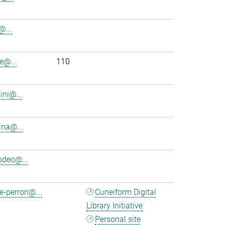
i@...
e@...
110
ini@...
ina@...
deo@...
e-perron@...
Cuneiform Digital
Library Initiative
Personal site