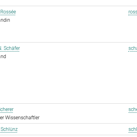
 Rossée
ros
andin
. Schäfer
sch
and
cherer
sch
rter Wissenschaftler
t Schlünz
sch