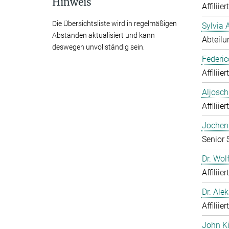
Hinweis
Affiliie
Die Übersichtsliste wird in regelmäßigen
Sylvia 
Abständen aktualisiert und kann
Abteilu
deswegen unvollständig sein.
Federic
Affiliie
Aljosch
Affiliie
Jochen 
Senior 
Dr. Wol
Affiliie
Dr. Ale
Affiliie
John K