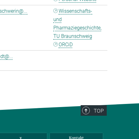
schwerin@...
Wissenschafts-
und
Pharmaziegeschichte,
TU Braunschweig
ORCiD
dt@...
TOP
x
Kontakt