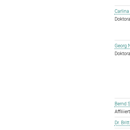
Carlina
Doktor
Georg N
Doktor
Bernd S
Affiliie
Dr. Brit