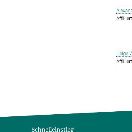
Alexand
Affiliie
Helge 
Affiliie
Schnelleinstieg