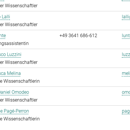
rter Wissenschaftler
 Lalli
lall
rter Wissenschaftler
nte
+49 3641 686-612
lunt
ngsassistentin
co Luzzini
luzz
rter Wissenschaftler
sca Melina
mel
rte Wissenschaftlerin
 Daniel Omodeo
omo
rter Wissenschaftler
ie Pagé-Perron
pag
rte Wissenschaftlerin