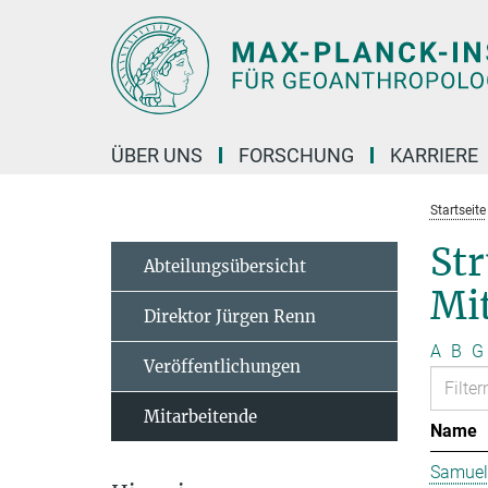
Hauptinhalt
ÜBER UNS
FORSCHUNG
KARRIERE
Startseite
St
Abteilungsübersicht
Mit
Direktor Jürgen Renn
A
B
G
Veröffentlichungen
Mitarbeitende
Name
Samuel