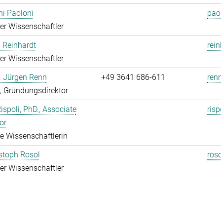
i Paoloni
pao
rter Wissenschaftler
 Reinhardt
rei
rter Wissenschaftler
r. Jürgen Renn
+49 3641 686-611
renn
r, Gründungsdirektor
Rispoli, PhD., Associate
risp
or
rte Wissenschaftlerin
istoph Rosol
roso
rter Wissenschaftler