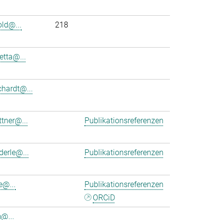
old@...
218
etta@...
chardt@...
ttner@...
Publikationsreferenzen
derle@...
Publikationsreferenzen
e@...
Publikationsreferenzen
ORCiD
m@...