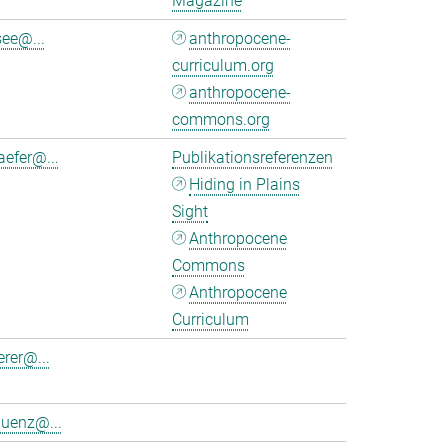
Magazine
see@...
anthropocene-
curriculum.org
anthropocene-
commons.org
aefer@...
Publikationsreferenzen
Hiding in Plains
Sight
Anthropocene
Commons
Anthropocene
Curriculum
erer@...
luenz@...