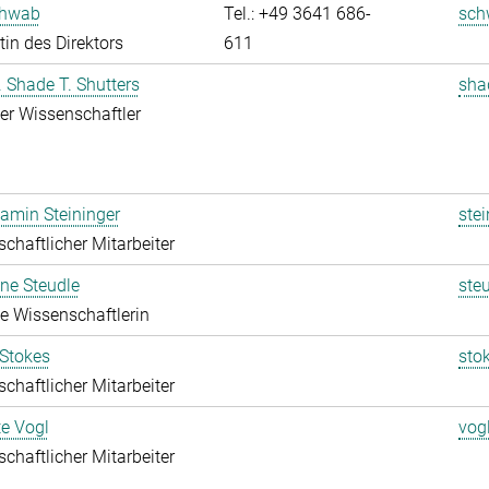
chwab
Tel.: +49 3641 686-
sch
tin des Direktors
611
r. Shade T. Shutters
sha
rter Wissenschaftler
jamin Steininger
stei
chaftlicher Mitarbeiter
ine Steudle
ste
rte Wissenschaftlerin
 Stokes
sto
chaftlicher Mitarbeiter
te Vogl
vog
chaftlicher Mitarbeiter