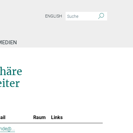
ENGLISH
MEDIEN
phäre
iter
ail
Raum
Links
nde@...