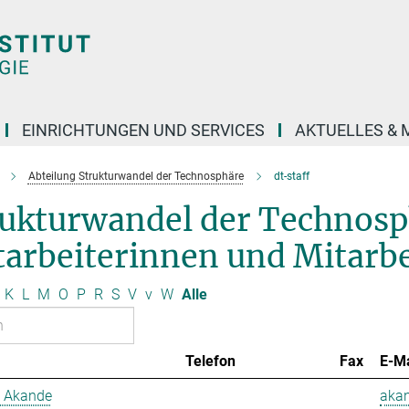
EINRICHTUNGEN UND SERVICES
AKTUELLES & 
Abteilung Strukturwandel der Technosphäre
dt-staff
rukturwandel der Technos
arbeiterinnen und Mitarbe
K
L
M
O
P
R
S
V
v
W
Alle
Telefon
Fax
E-Ma
 Akande
aka