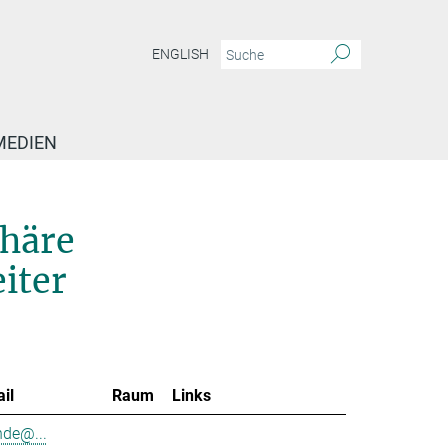
ENGLISH
MEDIEN
phäre
iter
il
Raum
Links
nde@...