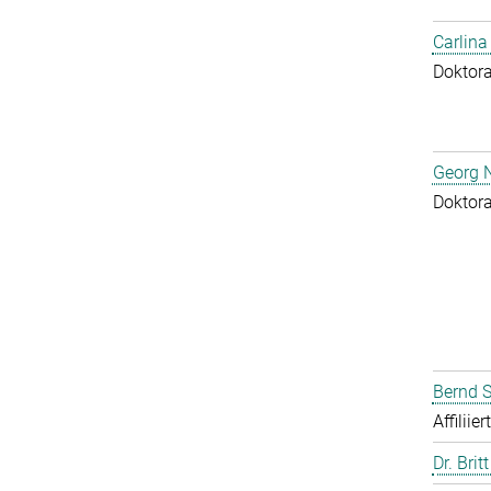
Carlina
Doktor
Georg N
Doktor
Bernd S
Affiliie
Dr. Brit