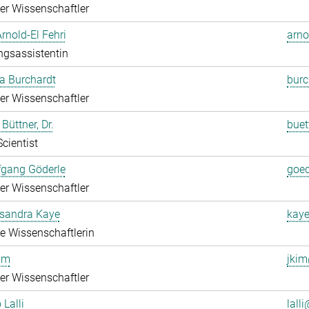
rter Wissenschaftler
Arnold-El Fehri
arno
ngsassistentin
a Burchardt
burc
rter Wissenschaftler
Büttner, Dr.
buet
Scientist
fgang Göderle
goed
rter Wissenschaftler
ksandra Kaye
kaye
rte Wissenschaftlerin
im
jkim
rter Wissenschaftler
 Lalli
lalli