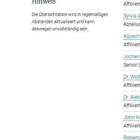
Hinweis
Affiliie
Die Übersichtsliste wird in regelmäßigen
Sylvia 
Abständen aktualisiert und kann
Abteilu
deswegen unvollständig sein.
Aljosch
Affiliie
Jochen 
Senior 
Dr. Wol
Affiliie
Dr. Ale
Affiliie
John K
Affiliie
Roberto