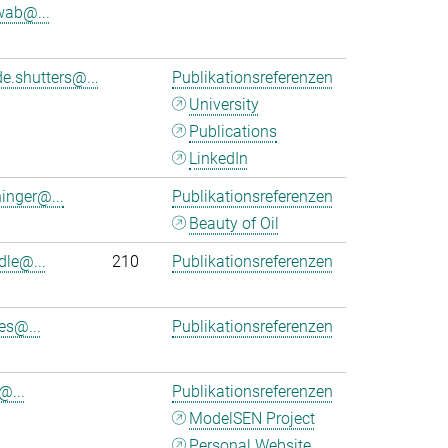
wab@...
e.shutters@...
Publikationsreferenzen
University
Publications
LinkedIn
ninger@...
Publikationsreferenzen
Beauty of Oil
dle@...
210
Publikationsreferenzen
es@...
Publikationsreferenzen
@...
Publikationsreferenzen
ModelSEN Project
Personal Website