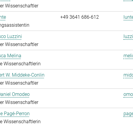
rter Wissenschaftler
nte
+49 3641 686-612
lunt
ngsassistentin
co Luzzini
luzz
rter Wissenschaftler
sca Melina
meli
rte Wissenschaftlerin
ert W. Middeke-Conlin
midd
rter Wissenschaftler
 Daniel Omodeo
omo
rter Wissenschaftler
ie Pagé-Perron
page
rte Wissenschaftlerin