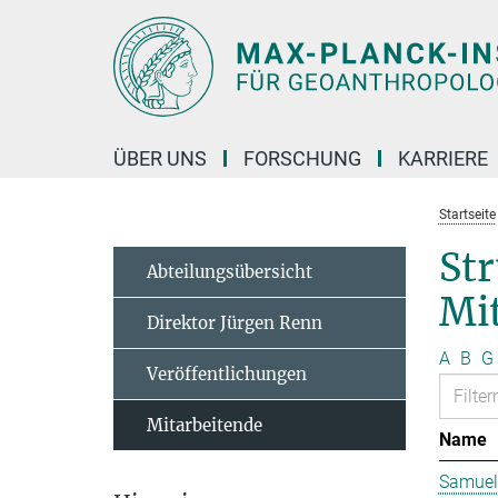
Hauptinhalt
ÜBER UNS
FORSCHUNG
KARRIERE
Startseite
St
Abteilungsübersicht
Mit
Direktor Jürgen Renn
A
B
G
Veröffentlichungen
Mitarbeitende
Name
Samuel