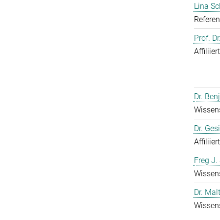
Lina S
Referen
Prof. D
Affiliie
Dr. Ben
Wissens
Dr. Ges
Affiliie
Freg J.
Wissens
Dr. Mal
Wissens