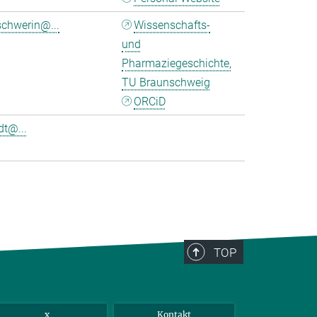
chwerin@...
Wissenschafts-
und
Pharmaziegeschichte,
TU Braunschweig
ORCiD
t@...
TOP
x
Kontakt