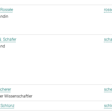
 Rossée
ross
andin
. Schäfer
scha
and
cherer
sche
rter Wissenschaftler
t Schlünz
schl