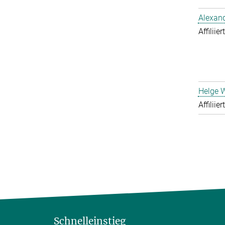
Alexand
Affiliie
Helge 
Affiliie
Schnelleinstieg