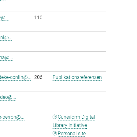
e@...
110
ini@...
na@...
eke-conlin@...
206
Publikationsreferenzen
deo@...
-perron@...
Cuneiform Digital
Library Initiative
Personal site