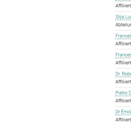
Affiliie
Silja Lu
Abteilu
Frances
Affiliie
France
Affiliie
Dr. Rob
Affiliie
Pietro
Affiliie
Dr Émil
Affiliie