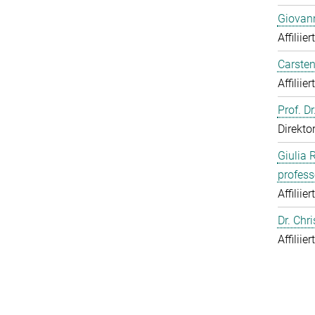
Giovann
Affiliie
Carsten
Affiliie
Prof. D
Direkto
Giulia 
profess
Affiliie
Dr. Chr
Affiliie