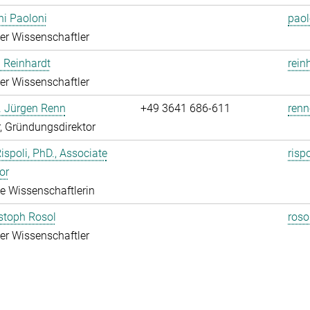
i Paoloni
paol
rter Wissenschaftler
 Reinhardt
rein
rter Wissenschaftler
r. Jürgen Renn
+49 3641 686-611
renn
r, Gründungsdirektor
Rispoli, PhD., Associate
risp
or
rte Wissenschaftlerin
istoph Rosol
roso
rter Wissenschaftler