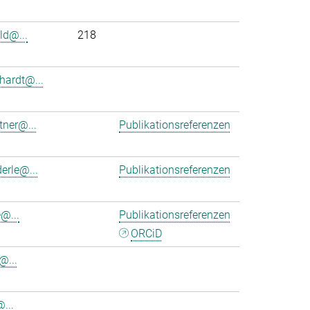
ld@...
218
hardt@...
tner@...
Publikationsreferenzen
erle@...
Publikationsreferenzen
@...
Publikationsreferenzen
ORCiD
@...
@...