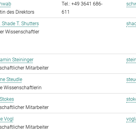
chwab
Tel.: +49 3641 686-
sch
tin des Direktors
611
r. Shade T. Shutters
shad
rter Wissenschaftler
jamin Steininger
stei
chaftlicher Mitarbeiter
ine Steudle
steu
rte Wissenschaftlerin
 Stokes
stok
chaftlicher Mitarbeiter
te Vogl
vogl
chaftlicher Mitarbeiter