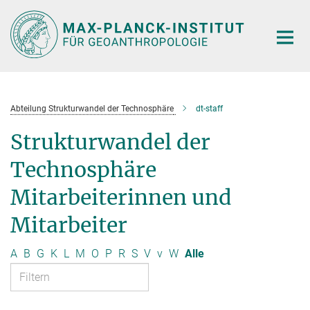
Hauptinhalt
Abteilung Strukturwandel der Technosphäre
dt-staff
Strukturwandel der
Technosphäre
Mitarbeiterinnen und
Mitarbeiter
A
B
G
K
L
M
O
P
R
S
V
v
W
Alle