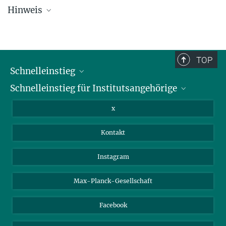
Hinweis
Die Übersichtsliste wird in regelmäßigen Abständen aktualisiert und
kann deswegen unvollständig sein.
TOP
Schnelleinstieg
Schnelleinstieg für Institutsangehörige
Bibliothek
Stellenangebote
Intranet
x
Webmail
Kontakt
Nextcloud
Travel Magic
Instagram
Max-Planck-Gesellschaft
Facebook