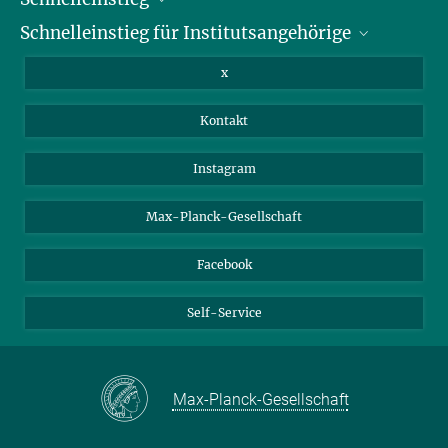
Schnelleinstieg für Institutsangehörige
Bibliothek
Stellenangebote
Intranet
x
Webmail
Kontakt
Nextcloud
Travel Magic
Instagram
Max-Planck-Gesellschaft
Facebook
Self-Service
Max-Planck-Gesellschaft