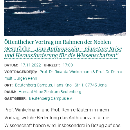
Öffentlicher Vortrag im Rahmen der Noblen
Gespräche:
„Das Anthropozän - planetare Krise
und Herausforderung für die Wissenschaften
”
17.11.2022
17:00
DATUM:
UHRZEIT:
Prof. Dr. Ricarda Winkelmann & Prof. Dr. Dr. h.c.
VORTRAGENDE(R):
mult. Jürgen Renn
Beutenberg Campus, Hans-Knöll-Str. 1, 07745 Jena
ORT:
Hörsaal Abbe-Zentrum Beutenberg
RAUM:
Beutenberg Campus e.V.
GASTGEBER:
Prof. Winkelmann und Prof. Renn erläutern in ihrem
Vortrag, welche Bedeutung das Anthropozän für die
Wissenschaft haben wird, insbesondere in Bezug auf das