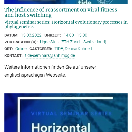
The influence of reassortment on viral fitness
and host switching
Virtual seminar series: Horizontal evolutionary processes in
phylogenetics
15.03.2022
14:00 - 15:00
DATUM:
UHRZEIT:
Ugne Stolz (ETH Zürich, Switzerland)
VORTRAGENDE(R):
Online
TIDE, Denise Kühnert
ORT:
GASTGEBER:
tide-seminars@shh.mpg.de
KONTAKT:
Weitere Informationen finden Sie auf unserer
englischsprachigen Webseite.