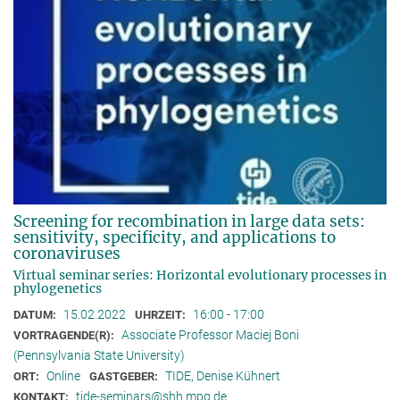
Screening for recombination in large data sets:
sensitivity, specificity, and applications to
coronaviruses
Virtual seminar series: Horizontal evolutionary processes in
phylogenetics
15.02.2022
16:00 - 17:00
DATUM:
UHRZEIT:
Associate Professor Maciej Boni
VORTRAGENDE(R):
(Pennsylvania State University)
Online
TIDE, Denise Kühnert
ORT:
GASTGEBER:
tide-seminars@shh.mpg.de
KONTAKT: