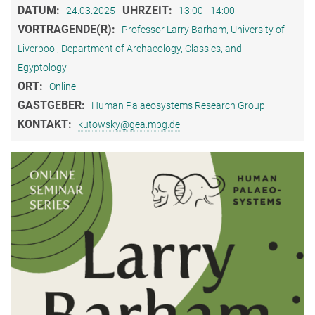
DATUM:
UHRZEIT:
24.03.2025
13:00 - 14:00
VORTRAGENDE(R):
Professor Larry Barham, University of
Liverpool, Department of Archaeology, Classics, and
Egyptology
ORT:
Online
GASTGEBER:
Human Palaeosystems Research Group
KONTAKT:
kutowsky@gea.mpg.de