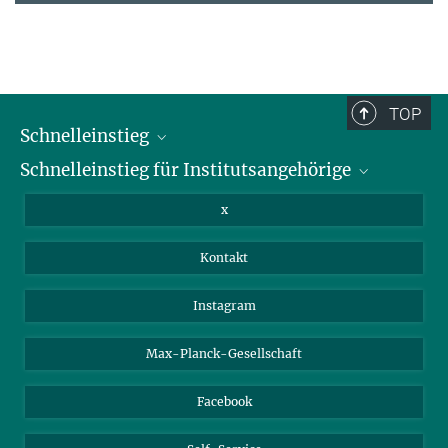
TOP
Schnelleinstieg
Schnelleinstieg für Institutsangehörige
Bibliothek
Stellenangebote
Intranet
x
Webmail
Kontakt
Nextcloud
Travel Magic
Instagram
Max-Planck-Gesellschaft
Facebook