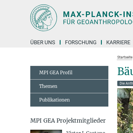
Hauptinhalt
ÜBER UNS
FORSCHUNG
KARRIERE
Startseite
Bäu
MPI GEA Profil
Die Ant
Themen
Publikationen
MPI GEA Projektmitglieder