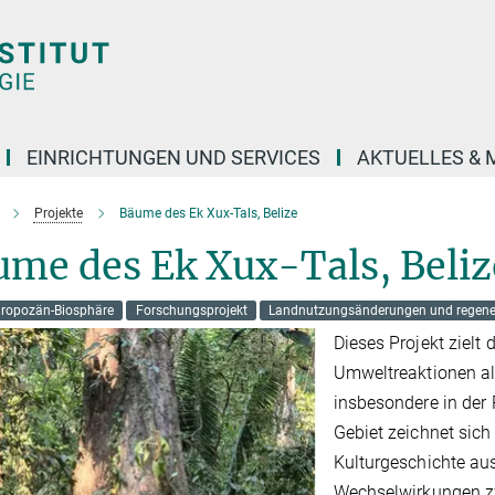
EINRICHTUNGEN UND SERVICES
AKTUELLES & 
Projekte
Bäume des Ek Xux-Tals, Belize
me des Ek Xux-Tals, Beliz
hropozän-Biosphäre
Forschungsprojekt
Landnutzungsänderungen und regener
Dieses Projekt ziel
Umweltreaktionen al
insbesondere in der 
Gebiet zeichnet sich
Kulturgeschichte aus
Wechselwirkungen z