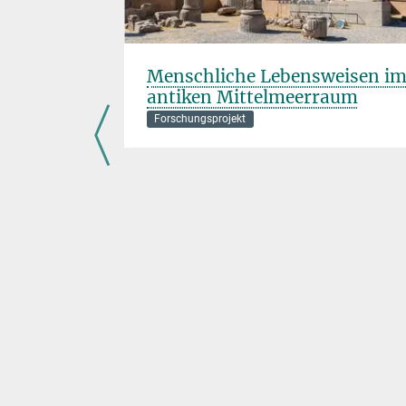
Menschliche Lebensweisen i
antiken Mittelmeerraum
chungsprojekt
Forschungsprojekt