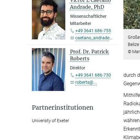
Victor L Caetano
Andrade, PhD
Wissenschaftlicher
Mitarbeiter
+49 3641 686-755
Großer
caetano_andrade@...
Belize
Prof. Dr. Patrick
© Mar
Roberts
Direktor
durch d
+49 3641 686-730
roberts@...
Gegenwa
Mithilf
Radioka
Partnerinstitutionen
jährlic
währen
University of Exeter
Erkennt
Klimabe