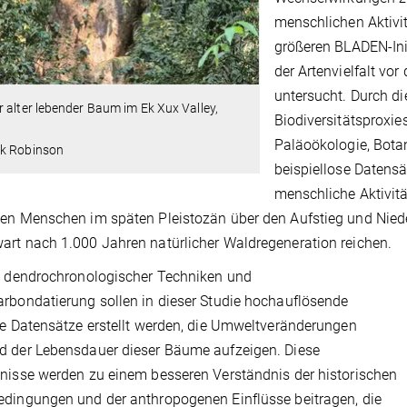
menschlichen Aktivit
größeren BLADEN-Init
der Artenvielfalt v
untersucht. Durch d
 alter lebender Baum im Ek Xux Valley,
Biodiversitätsproxie
Paläoökologie, Bota
k Robinson
beispiellose Datensä
menschliche Aktivitä
en Menschen im späten Pleistozän über den Aufstieg und Niede
rt nach 1.000 Jahren natürlicher Waldregeneration reichen.
e dendrochronologischer Techniken und
rbondatierung sollen in dieser Studie hochauflösende
he Datensätze erstellt werden, die Umweltveränderungen
d der Lebensdauer dieser Bäume aufzeigen. Diese
nisse werden zu einem besseren Verständnis der historischen
dingungen und der anthropogenen Einflüsse beitragen, die