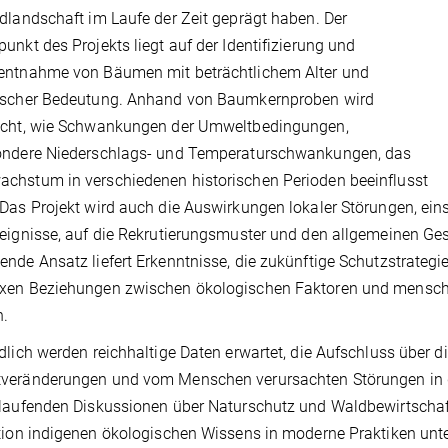
dlandschaft im Laufe der Zeit geprägt haben. Der
unkt des Projekts liegt auf der Identifizierung und
entnahme von Bäumen mit beträchtlichem Alter und
ischer Bedeutung. Anhand von Baumkernproben wird
ucht, wie Schwankungen der Umweltbedingungen,
ondere Niederschlags- und Temperaturschwankungen, das
hstum in verschiedenen historischen Perioden beeinflusst
Das Projekt wird auch die Auswirkungen lokaler Störungen, eins
eignisse, auf die Rekrutierungsmuster und den allgemeinen G
nde Ansatz liefert Erkenntnisse, die zukünftige Schutzstrategi
xen Beziehungen zwischen ökologischen Faktoren und menschl
n.
ndlich werden reichhaltige Daten erwartet, die Aufschluss ü
veränderungen und vom Menschen verursachten Störungen in d
laufenden Diskussionen über Naturschutz und Waldbewirtschaf
tion indigenen ökologischen Wissens in moderne Praktiken unter