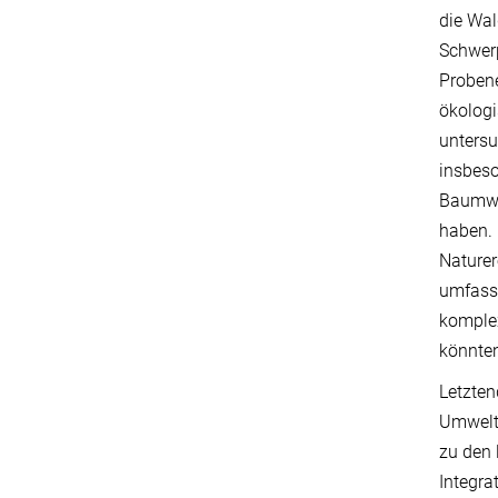
die Wal
Schwerp
Proben
ökolog
unters
insbes
Baumwac
haben. 
Naturer
umfasse
komple
könnte
Letzte
Umwelt
zu den 
Integra