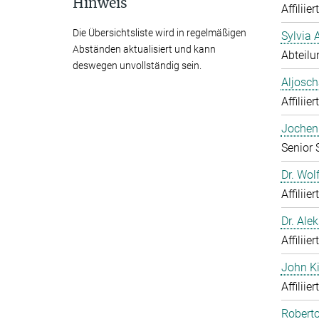
Hinweis
Affiliie
Die Übersichtsliste wird in regelmäßigen
Sylvia 
Abständen aktualisiert und kann
Abteilu
deswegen unvollständig sein.
Aljosch
Affiliie
Jochen 
Senior 
Dr. Wol
Affiliie
Dr. Ale
Affiliie
John K
Affiliie
Roberto