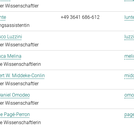
rter Wissenschaftler
nte
+49 3641 686-612
lunt
ngsassistentin
co Luzzini
luzz
rter Wissenschaftler
sca Melina
meli
rte Wissenschaftlerin
ert W. Middeke-Conlin
midd
rter Wissenschaftler
 Daniel Omodeo
omo
rter Wissenschaftler
ie Pagé-Perron
page
rte Wissenschaftlerin