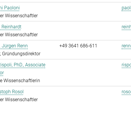
i Paoloni
paol
rter Wissenschaftler
 Reinhardt
rein
rter Wissenschaftler
r. Jürgen Renn
+49 3641 686-611
renn
r, Gründungsdirektor
Rispoli, PhD., Associate
risp
or
rte Wissenschaftlerin
istoph Rosol
roso
rter Wissenschaftler