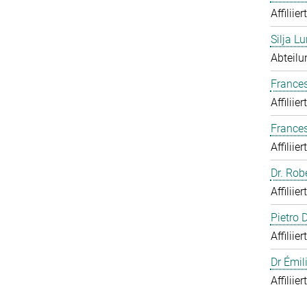
Affiliie
Silja Lu
Abteilu
Frances
Affiliie
France
Affiliie
Dr. Rob
Affiliie
Pietro
Affiliie
Dr Émil
Affiliie