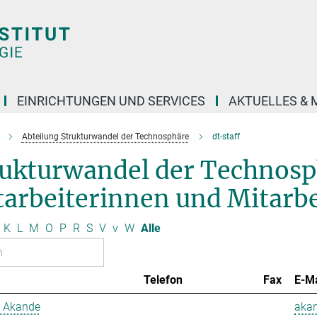
EINRICHTUNGEN UND SERVICES
AKTUELLES & 
Abteilung Strukturwandel der Technosphäre
dt-staff
rukturwandel der Technos
arbeiterinnen und Mitarbe
K
L
M
O
P
R
S
V
v
W
Alle
Telefon
Fax
E-Ma
 Akande
aka