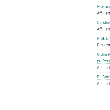
Giovann
Affiliie
Carsten
Affiliie
Prof. D
Direkto
Giulia 
profess
Affiliie
Dr. Chr
Affiliie