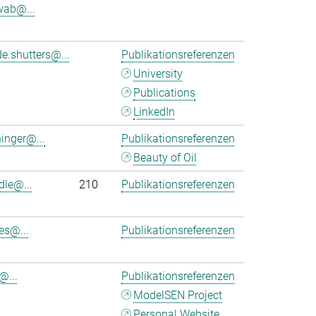
wab@...
e.shutters@...
Publikationsreferenzen
University
Publications
LinkedIn
ninger@...
Publikationsreferenzen
Beauty of Oil
dle@...
210
Publikationsreferenzen
es@...
Publikationsreferenzen
@...
Publikationsreferenzen
ModelSEN Project
Personal Website