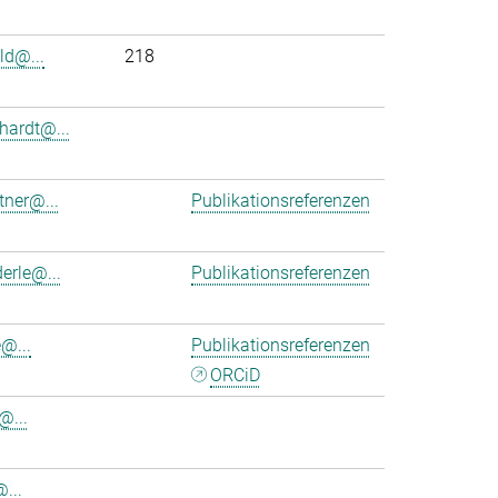
ld@...
218
hardt@...
tner@...
Publikationsreferenzen
erle@...
Publikationsreferenzen
@...
Publikationsreferenzen
ORCiD
@...
@...