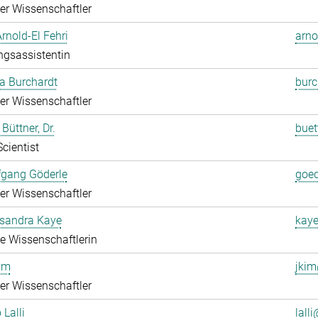
rter Wissenschaftler
Arnold-El Fehri
arno
ngsassistentin
a Burchardt
burc
rter Wissenschaftler
Büttner, Dr.
buet
Scientist
fgang Göderle
goed
rter Wissenschaftler
ksandra Kaye
kaye
rte Wissenschaftlerin
im
jkim
rter Wissenschaftler
 Lalli
lalli