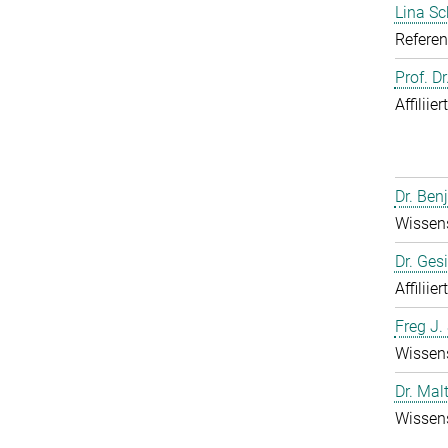
Lina S
Referen
Prof. D
Affiliie
Dr. Ben
Wissens
Dr. Ges
Affiliie
Freg J.
Wissens
Dr. Mal
Wissens