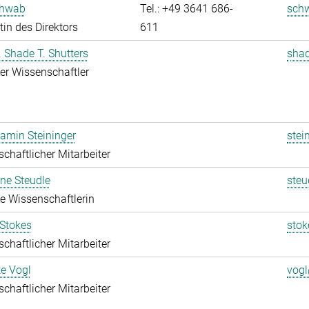
chwab
Tel.: +49 3641 686-
sch
tin des Direktors
611
r. Shade T. Shutters
shad
rter Wissenschaftler
jamin Steininger
stei
chaftlicher Mitarbeiter
ine Steudle
steu
rte Wissenschaftlerin
 Stokes
stok
chaftlicher Mitarbeiter
te Vogl
vogl
chaftlicher Mitarbeiter