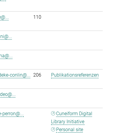
e@...
110
ini@...
na@...
eke-conlin@...
206
Publikationsreferenzen
deo@...
-perron@...
Cuneiform Digital
Library Initiative
Personal site