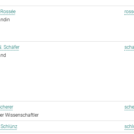
 Rossée
ross
andin
. Schäfer
scha
and
cherer
sche
rter Wissenschaftler
t Schlünz
schl