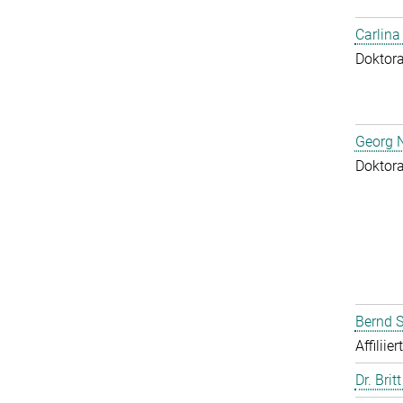
Carlina
Doktor
Georg N
Doktor
Bernd S
Affiliie
Dr. Brit