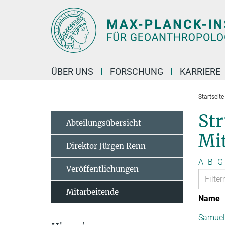
Hauptinhalt
ÜBER UNS
FORSCHUNG
KARRIERE
Startseite
St
Abteilungsübersicht
Mit
Direktor Jürgen Renn
A
B
G
Veröffentlichungen
Mitarbeitende
Name
Samuel