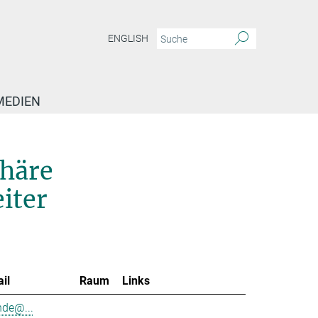
ENGLISH
MEDIEN
phäre
iter
il
Raum
Links
nde@...