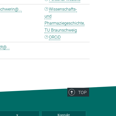
chwerin@...
Wissenschafts-
und
Pharmaziegeschichte,
TU Braunschweig
ORCiD
t@...
TOP
x
Kontakt