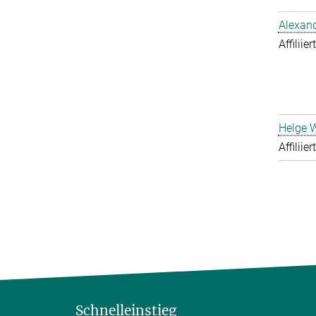
Alexand
Affiliie
Helge 
Affiliie
Schnelleinstieg