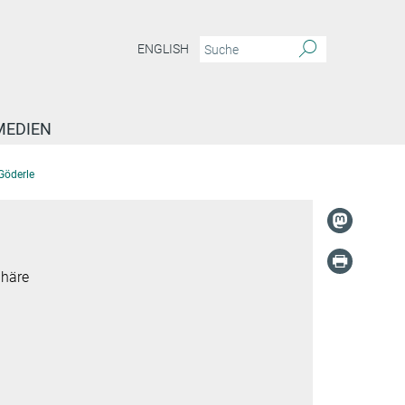
ENGLISH
MEDIEN
Göderle
phäre