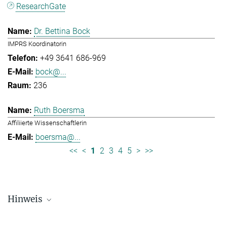
ResearchGate
Dr. Bettina Bock
IMPRS Koordinatorin
+49 3641 686-969
bock@...
236
Ruth Boersma
Affiliierte Wissenschaftlerin
boersma@...
<<
<
1
2
3
4
5
>
>>
Hinweis
Die Personallisten werden in regelmäßigen Abständen aktualisiert