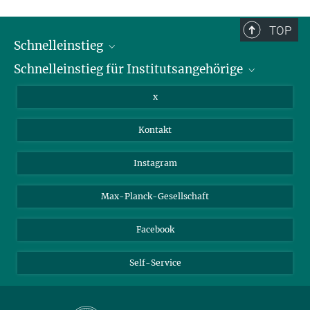
und sind daher möglicherweise nicht vollständig.
TOP
Schnelleinstieg
Schnelleinstieg für Institutsangehörige
Bibliothek
Stellenangebote
Intranet
x
Webmail
Kontakt
Nextcloud
Travel Magic
Instagram
Max-Planck-Gesellschaft
Facebook
Self-Service