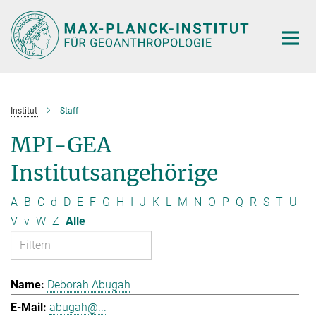
Hauptinhalt
Institut
Staff
MPI-GEA
Institutsangehörige
A
B
C
d
D
E
F
G
H
I
J
K
L
M
N
O
P
Q
R
S
T
U
V
v
W
Z
Alle
Deborah Abugah
abugah@...