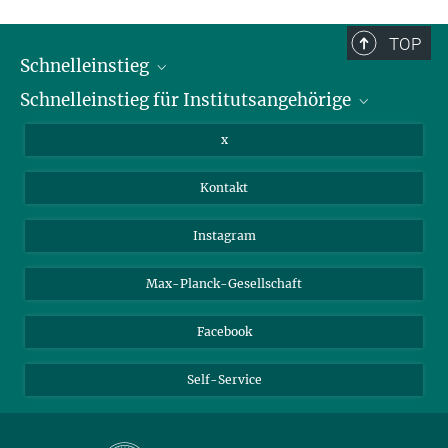
und sind daher möglicherweise nicht vollständig.
TOP
Schnelleinstieg
Schnelleinstieg für Institutsangehörige
Bibliothek
Stellenangebote
Intranet
x
Webmail
Kontakt
Nextcloud
Travel Magic
Instagram
Max-Planck-Gesellschaft
Facebook
Self-Service