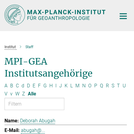
Hauptinhalt
Institut
Staff
MPI-GEA
Institutsangehörige
A
B
C
d
D
E
F
G
H
I
J
K
L
M
N
O
P
Q
R
S
T
U
V
v
W
Z
Alle
Deborah Abugah
abugah@...