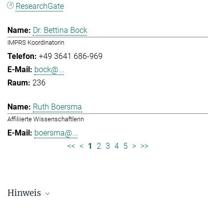
ResearchGate
Dr. Bettina Bock
IMPRS Koordinatorin
+49 3641 686-969
bock@...
236
Ruth Boersma
Affiliierte Wissenschaftlerin
boersma@...
<<
<
1
2
3
4
5
>
>>
Hinweis
Die Personallisten werden in regelmäßigen Abständen aktualisiert