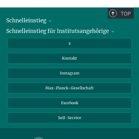
und sind daher möglicherweise nicht vollständig.
TOP
Schnelleinstieg
Schnelleinstieg für Institutsangehörige
Bibliothek
Stellenangebote
Intranet
x
Webmail
Kontakt
Nextcloud
Travel Magic
Instagram
Max-Planck-Gesellschaft
Facebook
Self-Service