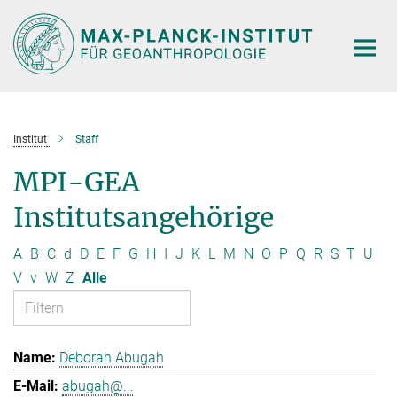
Hauptinhalt
Institut
Staff
MPI-GEA
Institutsangehörige
A
B
C
d
D
E
F
G
H
I
J
K
L
M
N
O
P
Q
R
S
T
U
V
v
W
Z
Alle
Deborah Abugah
abugah@...