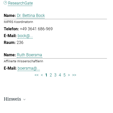
ResearchGate
Dr. Bettina Bock
IMPRS Koordinatorin
+49 3641 686-969
bock@...
236
Ruth Boersma
Affiliierte Wissenschaftlerin
boersma@...
<<
<
1
2
3
4
5
>
>>
Hinweis
Die Personallisten werden in regelmäßigen Abständen aktualisiert