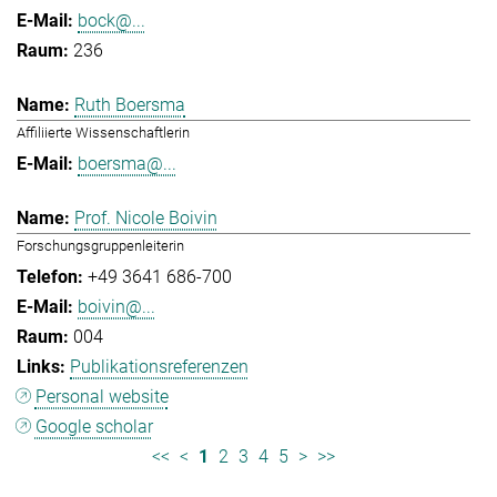
bock@...
236
Ruth Boersma
Affiliierte Wissenschaftlerin
boersma@...
Prof. Nicole Boivin
Forschungsgruppenleiterin
+49 3641 686-700
boivin@...
004
Publikationsreferenzen
Personal website
Google scholar
<<
<
1
2
3
4
5
>
>>