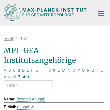
Hauptinhalt
Institut
Staff
MPI-GEA
Institutsangehörige
A
B
C
d
D
E
F
G
H
I
J
K
L
M
N
O
P
Q
R
S
T
U
V
v
W
Z
Alle
Deborah Abugah
abugah@...