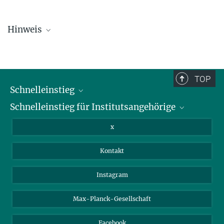
Hinweis
Die Personallisten werden in regelmäßigen Abständen aktualisiert
und sind daher möglicherweise nicht vollständig.
TOP
Schnelleinstieg
Schnelleinstieg für Institutsangehörige
Bibliothek
Stellenangebote
Intranet
x
Webmail
Kontakt
Nextcloud
Travel Magic
Instagram
Max-Planck-Gesellschaft
Facebook