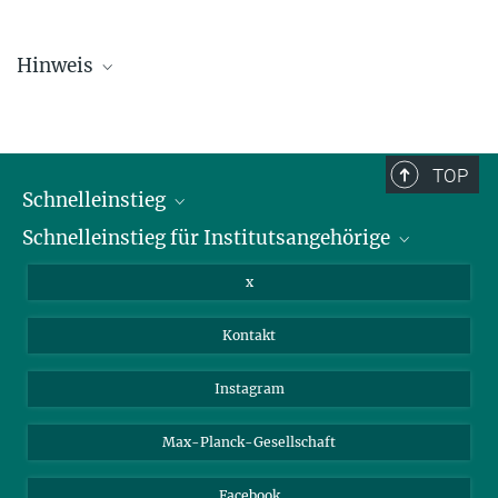
Hinweis
Die Personallisten werden in regelmäßigen Abständen aktualisiert
und sind daher möglicherweise nicht vollständig.
TOP
Schnelleinstieg
Schnelleinstieg für Institutsangehörige
Bibliothek
Stellenangebote
Intranet
x
Webmail
Kontakt
Nextcloud
Travel Magic
Instagram
Max-Planck-Gesellschaft
Facebook