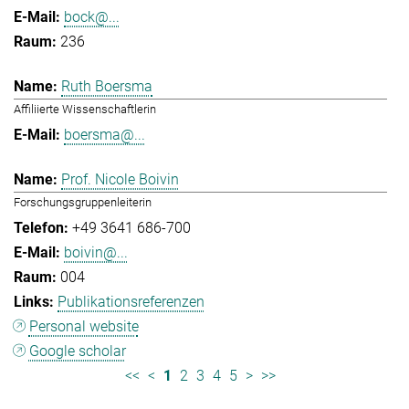
bock@...
236
Ruth Boersma
Affiliierte Wissenschaftlerin
boersma@...
Prof. Nicole Boivin
Forschungsgruppenleiterin
+49 3641 686-700
boivin@...
004
Publikationsreferenzen
Personal website
Google scholar
<<
<
1
2
3
4
5
>
>>