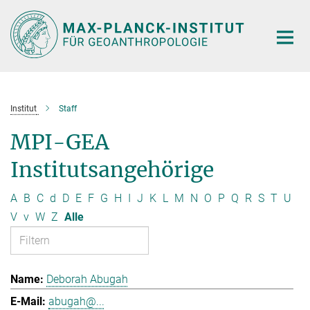
Hauptinhalt
Institut
Staff
MPI-GEA
Institutsangehörige
A
B
C
d
D
E
F
G
H
I
J
K
L
M
N
O
P
Q
R
S
T
U
V
v
W
Z
Alle
Deborah Abugah
abugah@...