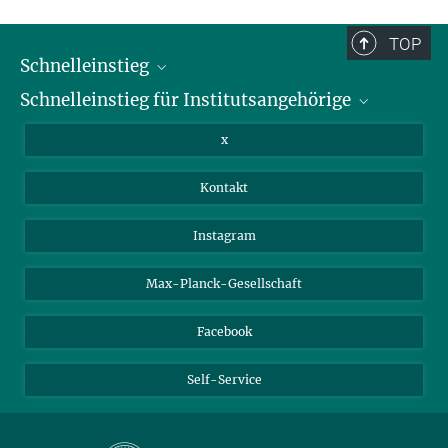
und sind daher möglicherweise nicht vollständig.
TOP
Schnelleinstieg
Schnelleinstieg für Institutsangehörige
Bibliothek
Stellenangebote
Intranet
x
Webmail
Kontakt
Nextcloud
Travel Magic
Instagram
Max-Planck-Gesellschaft
Facebook
Self-Service