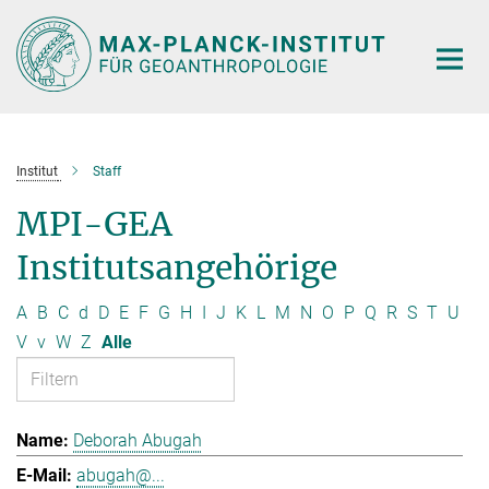
Hauptinhalt
Institut
Staff
MPI-GEA
Institutsangehörige
A
B
C
d
D
E
F
G
H
I
J
K
L
M
N
O
P
Q
R
S
T
U
V
v
W
Z
Alle
Deborah Abugah
abugah@...