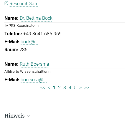
ResearchGate
Dr. Bettina Bock
IMPRS Koordinatorin
+49 3641 686-969
bock@...
236
Ruth Boersma
Affiliierte Wissenschaftlerin
boersma@...
<<
<
1
2
3
4
5
>
>>
Hinweis
Die Personallisten werden in regelmäßigen Abständen aktualisiert