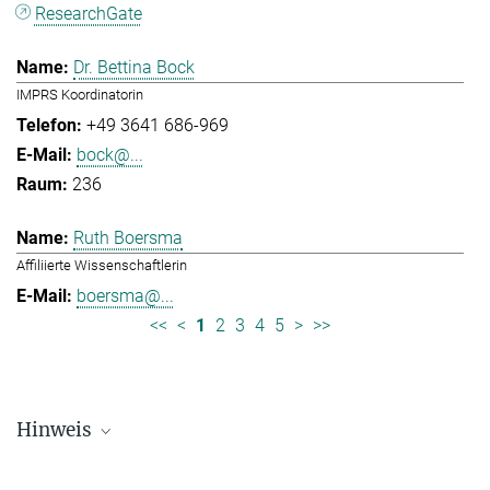
ResearchGate
Dr. Bettina Bock
IMPRS Koordinatorin
+49 3641 686-969
bock@...
236
Ruth Boersma
Affiliierte Wissenschaftlerin
boersma@...
<<
<
1
2
3
4
5
>
>>
Hinweis
Die Personallisten werden in regelmäßigen Abständen aktualisiert