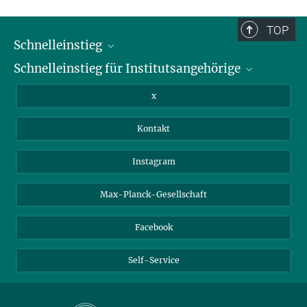
und sind daher möglicherweise nicht vollständig.
TOP
Schnelleinstieg
Schnelleinstieg für Institutsangehörige
Bibliothek
Stellenangebote
Intranet
x
Webmail
Kontakt
Nextcloud
Travel Magic
Instagram
Max-Planck-Gesellschaft
Facebook
Self-Service