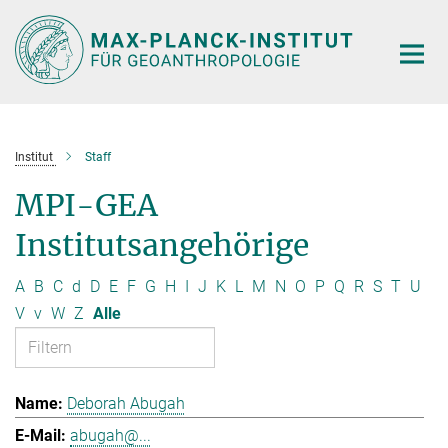
Hauptinhalt
Institut
Staff
MPI-GEA
Institutsangehörige
A
B
C
d
D
E
F
G
H
I
J
K
L
M
N
O
P
Q
R
S
T
U
V
v
W
Z
Alle
Deborah Abugah
abugah@...