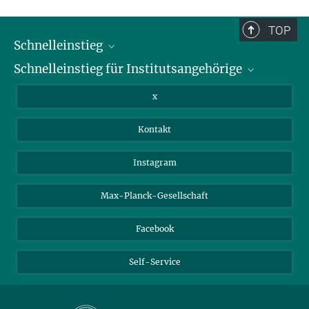
und sind daher möglicherweise nicht vollständig.
TOP
Schnelleinstieg
Schnelleinstieg für Institutsangehörige
Bibliothek
Stellenangebote
Intranet
x
Webmail
Kontakt
Nextcloud
Travel Magic
Instagram
Max-Planck-Gesellschaft
Facebook
Self-Service