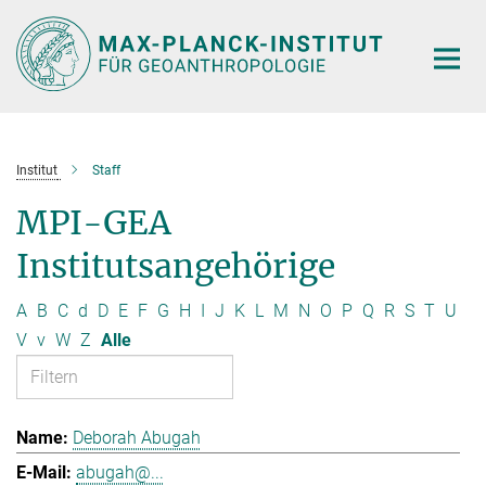
Hauptinhalt
Institut
Staff
MPI-GEA
Institutsangehörige
A
B
C
d
D
E
F
G
H
I
J
K
L
M
N
O
P
Q
R
S
T
U
V
v
W
Z
Alle
Deborah Abugah
abugah@...