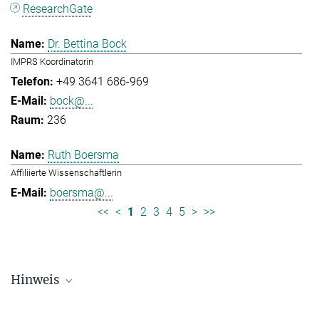
ResearchGate
Dr. Bettina Bock
IMPRS Koordinatorin
+49 3641 686-969
bock@...
236
Ruth Boersma
Affiliierte Wissenschaftlerin
boersma@...
<<
<
1
2
3
4
5
>
>>
Hinweis
Die Personallisten werden in regelmäßigen Abständen aktualisiert