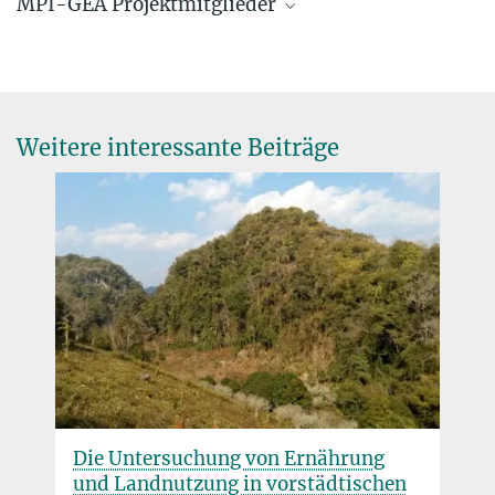
MPI-GEA Projektmitglieder
Dr. Malte Vogl
Wissenschaftlicher Mitarbeiter
vogl@...
Weitere interessante Beiträge
© Hans Sell
Hans Sell
Jochen Büttner, Dr.
Senior Scientist
buettner@...
Hans Sell
Dr. Britt Schlünz
schluenz@...
Alexander von Schwerin, PD Dr.
Affiliierter Wissenschaftler
Die Untersuchung von Ernährung
vonschwerin@...
und Landnutzung in vorstädtischen