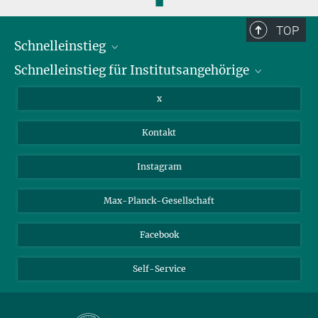
◼
TOP
Schnelleinstieg
Schnelleinstieg für Institutsangehörige
Bibliothek
Stellenangebote
Intranet
x
Webmail
Kontakt
Nextcloud
Travel Magic
Instagram
Max-Planck-Gesellschaft
Facebook
Self-Service