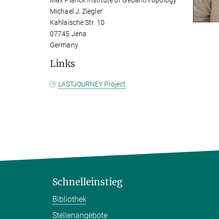
Max Planck Institute of Geoanthropology
Michael J. Ziegler
Kahlaische Str. 10
07745 Jena
Germany
Links
LASTJOURNEY Project
Schnelleinstieg
Bibliothek
Stellenangebote