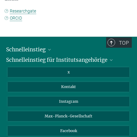
Researchgate
ORCID
TOP
Schnelleinstieg
Schnelleinstieg für Institutsangehörige
Bibliothek
Stellenangebote
Intranet
x
Webmail
Kontakt
Nextcloud
Travel Magic
Instagram
Max-Planck-Gesellschaft
Facebook