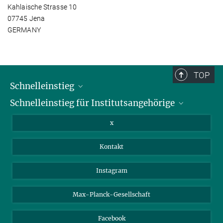
Kahlaische Strasse 10
07745 Jena
GERMANY
TOP
Schnelleinstieg
Schnelleinstieg für Institutsangehörige
Bibliothek
Stellenangebote
Intranet
x
Webmail
Kontakt
Nextcloud
Travel Magic
Instagram
Max-Planck-Gesellschaft
Facebook