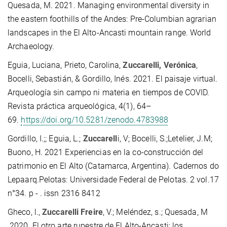
Quesada, M. 2021. Managing environmental diversity in
the eastern foothills of the Andes: Pre-Columbian agrarian
landscapes in the El Alto-Ancasti mountain range. World
Archaeology.
Eguia, Luciana, Prieto, Carolina,
Zuccarelli, Verónica
,
Bocelli, Sebastián, & Gordillo, Inés. 2021. El paisaje virtual.
Arqueología sin campo ni materia en tiempos de COVID.
Revista práctica arqueológica, 4(1), 64–
69.
https://doi.org/10.5281/zenodo.4783988
Gordillo, I.;; Eguia, L.;
Zuccarell
i, V; Bocelli, S.;Letelier, J.M;
Buono, H. 2021 Experiencias en la co-construcción del
patrimonio en El Alto (Catamarca, Argentina). Cadernos do
Lepaarq.Pelotas: Universidade Federal de Pelotas. 2 vol.17
n°34. p - . issn 2316 8412
Gheco, l.,
Zuccarelli Freire
, V.; Meléndez, s.; Quesada, M
.2020. El otro arte rupestre de El Alto-Ancasti: los