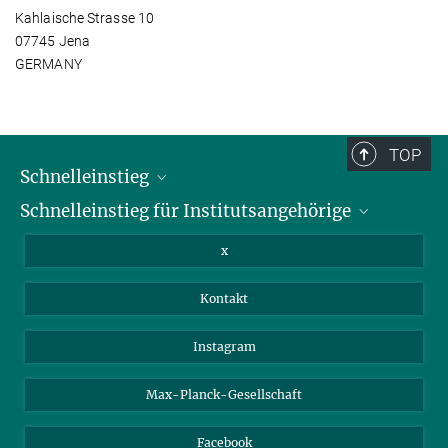
Kahlaische Strasse 10
07745 Jena
GERMANY
TOP
Schnelleinstieg
Schnelleinstieg für Institutsangehörige
Bibliothek
Stellenangebote
Intranet
x
Webmail
Kontakt
Nextcloud
Travel Magic
Instagram
Max-Planck-Gesellschaft
Facebook