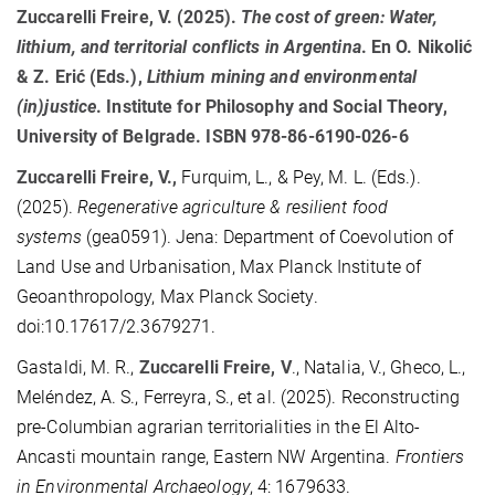
Zuccarelli Freire, V.
(2025).
The cost of green: Water,
lithium, and territorial conflicts in Argentina
. En O. Nikolić
& Z. Erić (Eds.),
Lithium mining and environmental
(in)justice
. Institute for Philosophy and Social Theory,
University of Belgrade. ISBN 978-86-6190-026-6
Zuccarelli Freire, V.,
Furquim, L., & Pey, M. L. (
Eds.
).
(2025).
Regenerative agriculture & resilient food
systems
(gea0591). Jena: Department of Coevolution of
Land Use and Urbanisation, Max Planck Institute of
Geoanthropology, Max Planck Society.
doi:10.17617/2.3679271.
Gastaldi, M. R.,
Zuccarelli Freire, V
., Natalia, V., Gheco, L.,
Meléndez, A. S., Ferreyra, S., et al.
(2025).
Reconstructing
pre-Columbian agrarian territorialities in the El Alto-
Ancasti mountain range, Eastern NW Argentina.
Frontiers
in Environmental Archaeology
,
4
: 1679633.