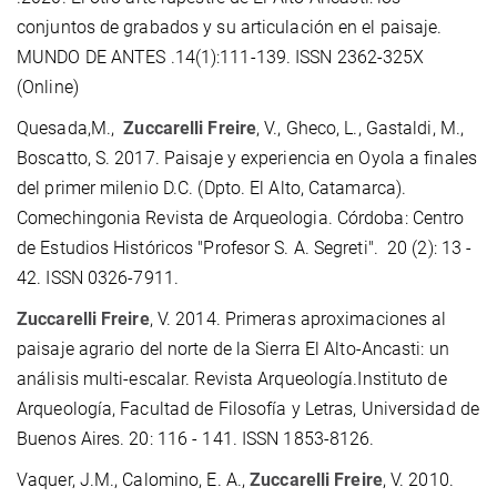
conjuntos de grabados y su articulación en el paisaje.
MUNDO DE ANTES .14(1):111-139. ISSN 2362-325X
(Online)
Quesada,M.,
Zuccarelli Freire
, V., Gheco, L., Gastaldi, M.,
Boscatto, S. 2017. Paisaje y experiencia en Oyola a finales
del primer milenio D.C. (Dpto. El Alto, Catamarca).
Comechingonia Revista de Arqueologia. Córdoba: Centro
de Estudios Históricos "Profesor S. A. Segreti". 20 (2): 13 -
42. ISSN 0326-7911.
Zuccarelli Freire
, V. 2014. Primeras aproximaciones al
paisaje agrario del norte de la Sierra El Alto-Ancasti: un
análisis multi-escalar. Revista Arqueología.Instituto de
Arqueología, Facultad de Filosofía y Letras, Universidad de
Buenos Aires. 20: 116 - 141. ISSN 1853-8126.
Vaquer, J.M., Calomino, E. A.,
Zuccarelli Freire
, V. 2010.