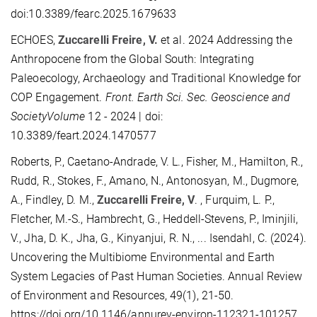
doi:10.3389/fearc.2025.1679633
ECHOES,
Zuccarelli Freire, V.
et al. 2024 Addressing the
Anthropocene from the Global South: Integrating
Paleoecology, Archaeology and Traditional Knowledge for
COP Engagement.
Front. Earth Sci. Sec. Geoscience and
SocietyVolume
12 - 2024 | doi:
10.3389/feart.2024.1470577
Roberts, P., Caetano-Andrade, V. L., Fisher, M., Hamilton, R.,
Rudd, R., Stokes, F., Amano, N., Antonosyan, M., Dugmore,
A., Findley, D. M.,
Zuccarelli Freire, V
. , Furquim, L. P.,
Fletcher, M.-S., Hambrecht, G., Heddell-Stevens, P., Iminjili,
V., Jha, D. K., Jha, G., Kinyanjui, R. N., ... Isendahl, C. (2024).
Uncovering the Multibiome Environmental and Earth
System Legacies of Past Human Societies. Annual Review
of Environment and Resources, 49(1), 21-50.
https://doi.org/10.1146/annurev-environ-112321-101257