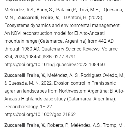
Meléndez, A.S., Burry, S., Palacio,P., Trivi, M.E., Quesada,
M.N.,
Zuccarelli, Freire, V.
, D'Antoni, H. (2023).
Ecosystems dynamics and environmental management:
An NDVI reconstruction model for El Alto-Ancasti
mountain range (Catamarca, Argentina) from 442 AD
through 1980 AD. Quaternary Science Reviews, Volume
324, 2024,108450,ISSN 0277-3791
https://doi.org/10.1016/j.quascirev.2023.108450.
Zuccarelli Freire, V.
, Meléndez, A. S., Rodriguez Oviedo, M.,
& Quesada, M. N. 2022. Erosion control in Prehispanic
agrarian landscapes from Northwestern Argentina: El Alto-
Ancasti Highlands case study (Catamarca, Argentina).
Geoarchaeology, 1– 22.
https://doi.org/10.1002/gea.21862
Zuccarelli Freire, V.
, Roberts, P., Meléndez, A.S., Tromp, M.,