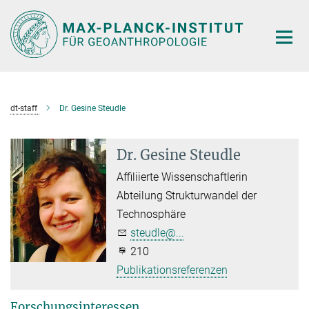
Hauptinhalt
dt-staff
Dr. Gesine Steudle
Dr. Gesine Steudle
Affiliierte Wissenschaftlerin
Abteilung Strukturwandel der
Technosphäre
steudle@...
210
Publikationsreferenzen
Forschungsinteressen