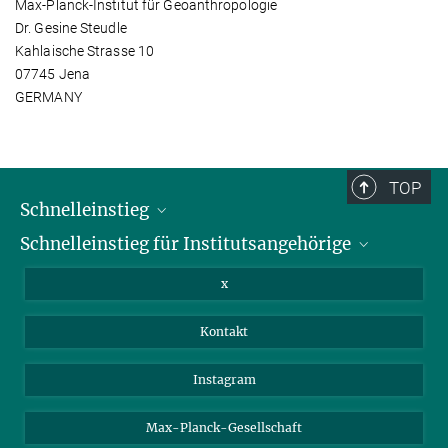
Max-Planck-Institut für Geoanthropologie
Dr. Gesine Steudle
Kahlaische Strasse 10
07745 Jena
GERMANY
TOP
Schnelleinstieg
Schnelleinstieg für Institutsangehörige
Bibliothek
Stellenangebote
Intranet
x
Webmail
Kontakt
Nextcloud
Travel Magic
Instagram
Max-Planck-Gesellschaft