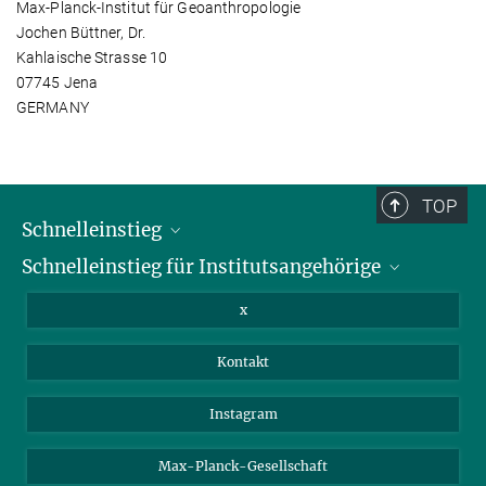
Max-Planck-Institut für Geoanthropologie
Jochen Büttner, Dr.
Kahlaische Strasse 10
07745 Jena
GERMANY
TOP
Schnelleinstieg
Schnelleinstieg für Institutsangehörige
Bibliothek
Stellenangebote
Intranet
x
Webmail
Kontakt
Nextcloud
Travel Magic
Instagram
Max-Planck-Gesellschaft