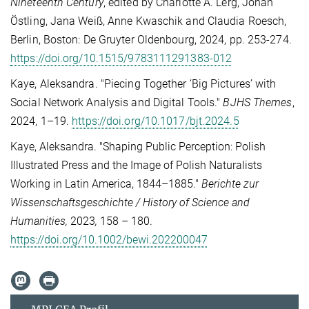
Nineteenth Century
, edited by Charlotte A. Lerg, Johan
Östling, Jana Weiß, Anne Kwaschik and Claudia Roesch,
Berlin, Boston: De Gruyter Oldenbourg, 2024, pp. 253-274.
https://doi.org/10.1515/9783111291383-012
Kaye, Aleksandra. "Piecing Together ‘Big Pictures’ with
Social Network Analysis and Digital Tools."
BJHS Themes
,
2024, 1–19.
https://doi.org/10.1017/bjt.2024.5
Kaye, Aleksandra.
"Shaping Public Perception: Polish
Illustrated Press and the Image of Polish Naturalists
Working in Latin America, 1844–1885."
Berichte zur
Wissenschaftsgeschichte
/ History of Science and
Humanities,
2023
,
158 – 180.
https://doi.org/10.1002/bewi.202200047