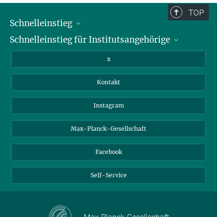
TOP
Schnelleinstieg
Schnelleinstieg für Institutsangehörige
Bibliothek
Stellenangebote
Intranet
x
Webmail
Kontakt
Nextcloud
Travel Magic
Instagram
Max-Planck-Gesellschaft
Facebook
Self-Service