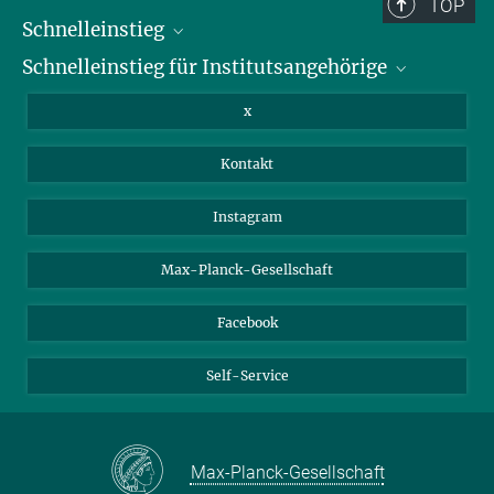
TOP
Schnelleinstieg
Schnelleinstieg für Institutsangehörige
Bibliothek
Stellenangebote
Intranet
x
Webmail
Kontakt
Nextcloud
Travel Magic
Instagram
Max-Planck-Gesellschaft
Facebook
Self-Service
Max-Planck-Gesellschaft